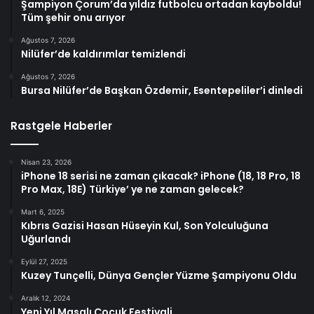
Şampiyon Çorum’da yıldız futbolcu ortadan kayboldu!
Tüm şehir onu arıyor
Ağustos 7, 2026
Nilüfer’de kaldırımlar temizlendi
Ağustos 7, 2026
Bursa Nilüfer’de Başkan Özdemir, Esentepeliler’i dinledi
Rastgele Haberler
Nisan 23, 2026
iPhone 18 serisi ne zaman çıkacak? iPhone (18, 18 Pro, 18
Pro Max, 18E) Türkiye’ ye ne zaman gelecek?
Mart 6, 2025
Kıbrıs Gazisi Hasan Hüseyin Kul, Son Yolculuğuna
Uğurlandı
Eylül 27, 2025
Kuzey Tunçelli, Dünya Gençler Yüzme Şampiyonu Oldu
Aralık 12, 2024
Yeni Yıl Masalı Çocuk Festivali