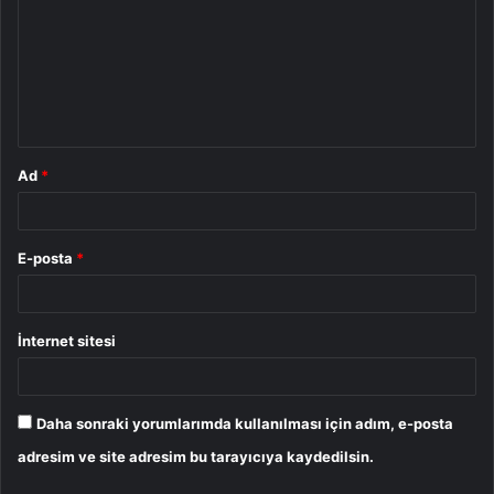
r
u
m
*
Ad
*
E-posta
*
İnternet sitesi
Daha sonraki yorumlarımda kullanılması için adım, e-posta
adresim ve site adresim bu tarayıcıya kaydedilsin.