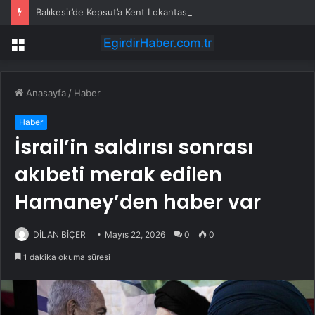
Balıkesir’de Kepsut’a Kent Lokantası ve altyapı desteği
Menü
Anasayfa
/
Haber
Haber
İsrail’in saldırısı sonrası
akıbeti merak edilen
Hamaney’den haber var
DİLAN BİÇER
Mayıs 22, 2026
0
0
1 dakika okuma süresi