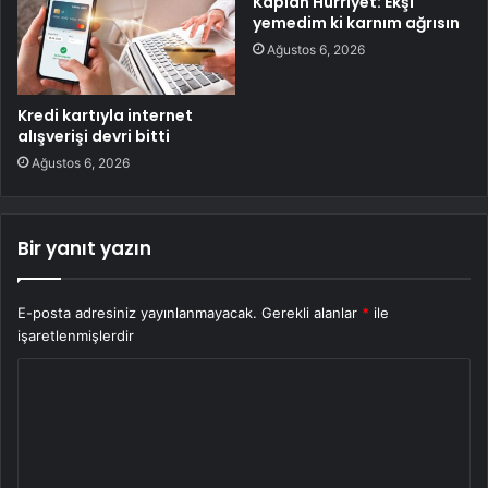
Kaplan Hürriyet: Ekşi
yemedim ki karnım ağrısın
Ağustos 6, 2026
Kredi kartıyla internet
alışverişi devri bitti
Ağustos 6, 2026
Bir yanıt yazın
E-posta adresiniz yayınlanmayacak.
Gerekli alanlar
*
ile
işaretlenmişlerdir
Y
o
r
u