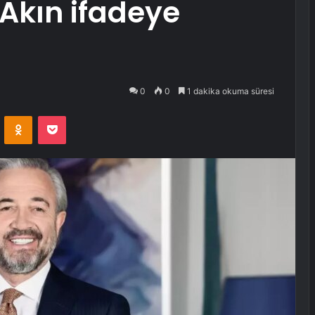
Akın ifadeye
0
0
1 dakika okuma süresi
VKontakte
Odnoklassniki
Pocket