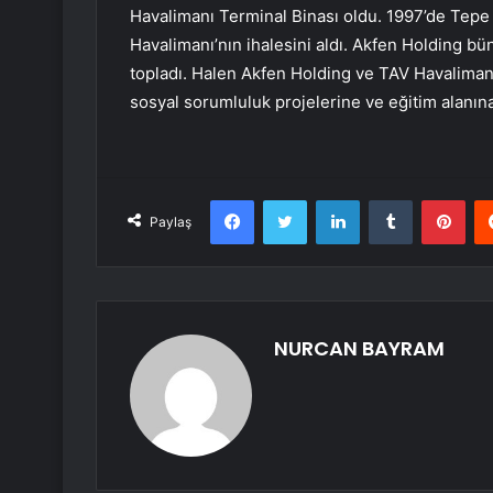
Havalimanı Terminal Binası oldu. 1997’de Tepe G
Havalimanı’nın ihalesini aldı. Akfen Holding bün
topladı. Halen Akfen Holding ve TAV Havalimanl
sosyal sorumluluk projelerine ve eğitim alanın
Facebook
Twitter
LinkedIn
Tumblr
Pint
Paylaş
NURCAN BAYRAM