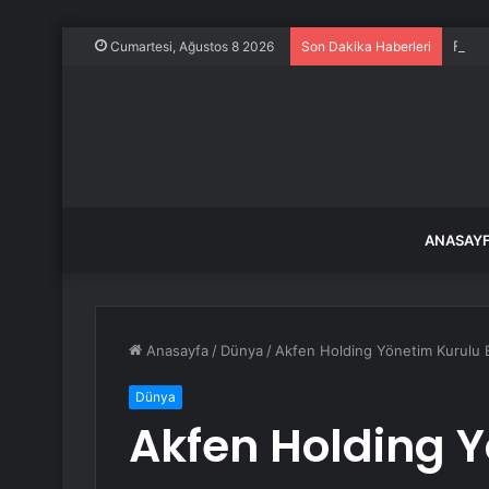
Frans
Cumartesi, Ağustos 8 2026
Son Dakika Haberleri
ANASAY
Anasayfa
/
Dünya
/
Akfen Holding Yönetim Kurulu B
Dünya
Akfen Holding 