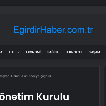
a’daki yangınlarda 4 itfaiye eri hayatını kaybetti
FA
HABER
EKONOMI
SAĞLIK
TEKNOLOJI
YAŞAM
aşkanı Hamdi Akın ifadeye çağrıldı
Yönetim Kurulu