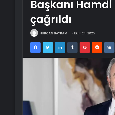
Başkanı Hamdi 
çağrıldı
NURCAN BAYRAM
Ekim 24, 2025
Facebook
Twitter
LinkedIn
Tumblr
Pinterest
Reddit