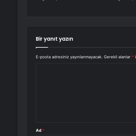
Bir yanıt yazın
E-posta adresiniz yayınlanmayacak.
Gerekli alanlar
*
i
Y
o
r
u
m
*
Ad
*