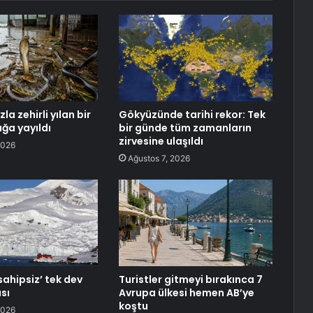
la zehirli yılan bir
Gökyüzünde tarihi rekor: Tek
ığa yayıldı
bir günde tüm zamanların
zirvesine ulaşıldı
2026
Ağustos 7, 2026
sahipsiz’ tek dev
Turistler gitmeyi bırakınca 7
sı
Avrupa ülkesi hemen AB’ye
koştu
2026