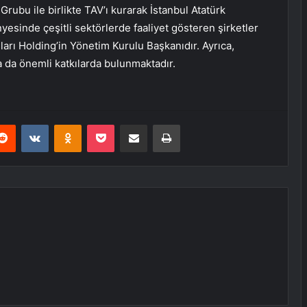
rubu ile birlikte TAV’ı kurarak İstanbul Atatürk
yesinde çeşitli sektörlerde faaliyet gösteren şirketler
arı Holding’in Yönetim Kurulu Başkanıdır. Ayrıca,
a da önemli katkılarda bulunmaktadır.
erest
Reddit
VKontakte
Odnoklassniki
Pocket
E-Posta ile paylaş
Yazdır