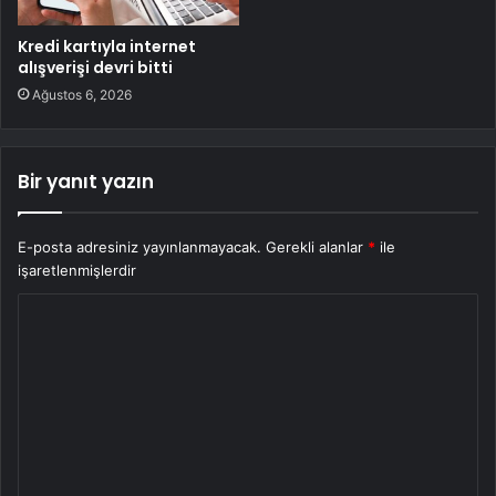
Kredi kartıyla internet
alışverişi devri bitti
Ağustos 6, 2026
Bir yanıt yazın
E-posta adresiniz yayınlanmayacak.
Gerekli alanlar
*
ile
işaretlenmişlerdir
Y
o
r
u
m
*