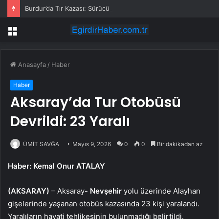
Burdur’da Tır Kazası: Sürücü Yaralandı
Menü
Anasayfa
/
Haber
Haber
Aksaray’da Tur Otobüsü
Devrildi: 23 Yaralı
ÜMİT SAVĞA
Mayıs 9, 2026
0
0
Bir dakikadan az
Haber: Kemal Onur ATALAY
(AKSARAY)
– Aksaray-
Nevşehir
yolu üzerinde Alayhan
gişelerinde yaşanan otobüs kazasında 23 kişi yaralandı.
Yaralıların hayati tehlikesinin bulunmadığı belirtildi.