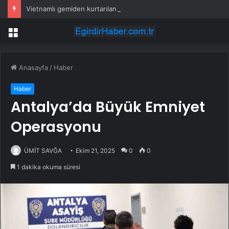
Vietnamlı gemiden kurtarılan 48 kişinin ülkesine dönüşü başladı
Menü
Anasayfa
/
Haber
Haber
Antalya’da Büyük Emniyet
Operasyonu
ÜMİT SAVĞA
Ekim 21, 2025
0
0
1 dakika okuma süresi