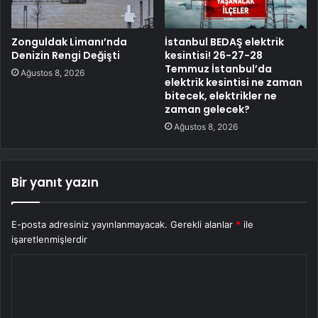
Zonguldak Limanı’nda
İstanbul BEDAŞ elektrik
Denizin Rengi Değişti
kesintisi! 26-27-28
Temmuz İstanbul’da
Ağustos 8, 2026
elektrik kesintisi ne zaman
bitecek, elektrikler ne
zaman gelecek?
Ağustos 8, 2026
Bir yanıt yazın
E-posta adresiniz yayınlanmayacak.
Gerekli alanlar
*
ile
işaretlenmişlerdir
Y
o
r