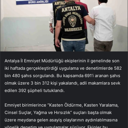
Antalya İl Emniyet Müdürlüğü ekiplerinin il genelinde son
iki haftada gerçekleştirdiği uygulama ve denetimlerde 582
bin 480 şahıs sorgulandı. Bu kapsamda 691’i aranan şahıs
olmak üzere 3 bin 312 kişi yakalandı, adli makamlara sevk
edilen 392 şüpheli tutuklandı.
Emniyet birimlerince “Kasten Öldürme, Kasten Yaralama,
Cinsel Suçlar, Yağma ve Hırsızlık” suçları başta olmak
üzere meydana gelen asayiş olaylarının aydınlatılmasına
yönelik denetim ve uygulamalar sürüyor. Ekipler bu