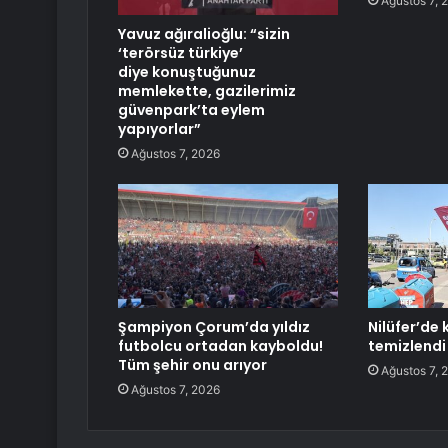
Ağustos 7, 
Yavuz ağıralioğlu: “sizin
‘terörsüz türkiye’
diye konuştuğunuz
memlekette, gazilerimiz
güvenpark’ta eylem
yapıyorlar”
Ağustos 7, 2026
Şampiyon Çorum’da yıldız
Nilüfer’de 
futbolcu ortadan kayboldu!
temizlendi
Tüm şehir onu arıyor
Ağustos 7, 
Ağustos 7, 2026