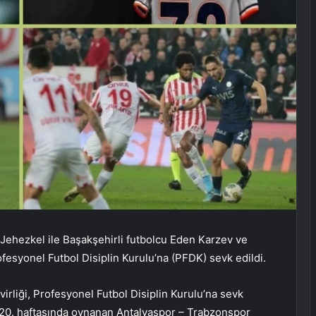
Jehezkel ile Başakşehirli futbolcu Eden Karzev ve
fesyonel Futbol Disiplin Kurulu’na (PFDK) sevk edildi.
rliği, Profesyonel Futbol Disiplin Kurulu’na sevk
in 20. haftasında oynanan Antalyaspor – Trabzonspor