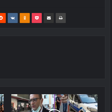
erest
Reddit
VKontakte
Odnoklassniki
Pocket
E-Posta ile paylaş
Yazdır