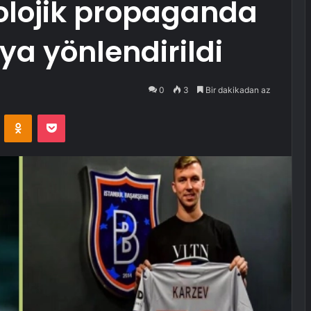
eolojik propaganda
ya yönlendirildi
0
3
Bir dakikadan az
VKontakte
Odnoklassniki
Pocket