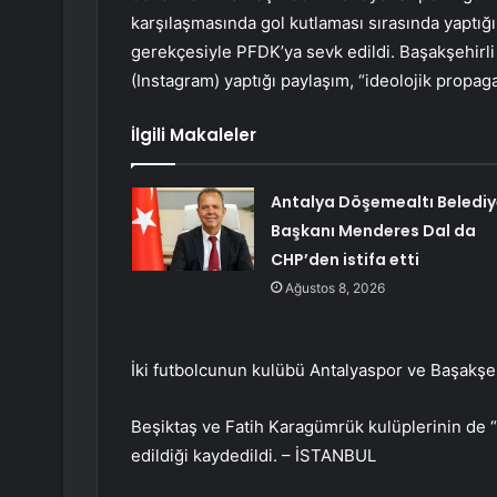
karşılaşmasında gol kutlaması sırasında yaptığ
gerekçesiyle PFDK’ya sevk edildi. Başakşehirl
(Instagram) yaptığı paylaşım, “ideolojik propaga
İlgili Makaleler
Antalya Döşemealtı Belediy
Başkanı Menderes Dal da
CHP’den istifa etti
Ağustos 8, 2026
İki futbolcunun kulübü Antalyaspor ve Başakşeh
Beşiktaş ve Fatih Karagümrük kulüplerinin de 
edildiği kaydedildi. – İSTANBUL