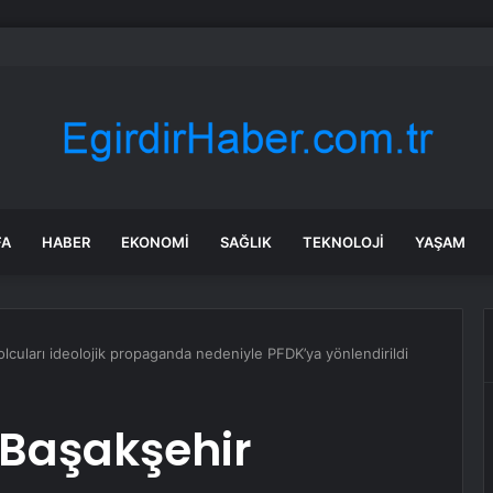
a’daki yangınlarda 4 itfaiye eri hayatını kaybetti
FA
HABER
EKONOMI
SAĞLIK
TEKNOLOJI
YAŞAM
lcuları ideolojik propaganda nedeniyle PFDK’ya yönlendirildi
 Başakşehir