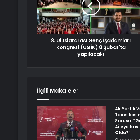
8. Uluslararası Genç İşadamları
Kongresi (UGİK) 8 Şubat'ta
yapılacak!
İlgili Makaleler
Ak Partili 
Temsilcisi
Sorusu: “G
Aileye Nasıl
Oldu?”