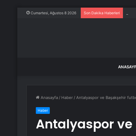
Frans
Cumartesi, Ağustos 8 2026
Son Dakika Haberleri
ANASAY
Anasayfa
/
Haber
/
Antalyaspor ve Başakşehir futbo
Haber
Antalyaspor ve