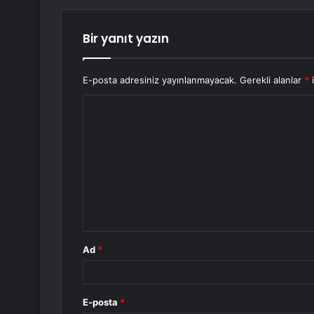
Bir yanıt yazın
E-posta adresiniz yayınlanmayacak.
Gerekli alanlar
*
i
Y
o
r
u
m
*
Ad
*
E-posta
*