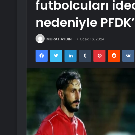
futbolcuları id
nedeniyle PFDK’
MURAT AYDIN
Ocak 16, 2024
Facebook
Twitter
LinkedIn
Tumblr
Pinterest
Reddit