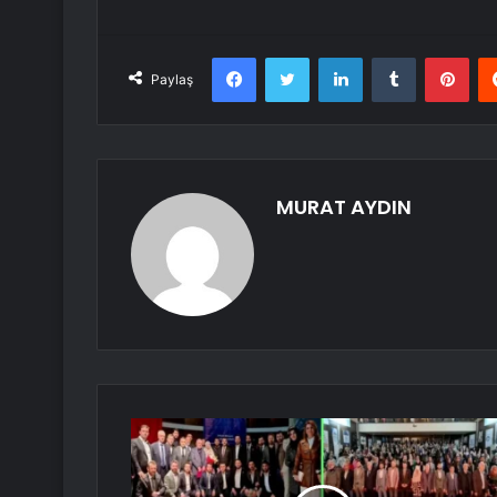
Facebook
Twitter
LinkedIn
Tumblr
Pint
Paylaş
MURAT AYDIN