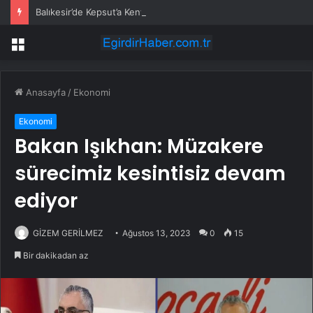
Balıkesir’de Kepsut’a Kent Lokantası ve altyapı desteği
Menü
Anasayfa
/
Ekonomi
Ekonomi
Bakan Işıkhan: Müzakere
sürecimiz kesintisiz devam
ediyor
GİZEM GERİLMEZ
Ağustos 13, 2023
0
15
Bir dakikadan az