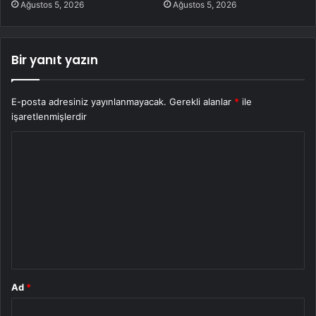
Ağustos 5, 2026
Ağustos 5, 2026
Bir yanıt yazın
E-posta adresiniz yayınlanmayacak.
Gerekli alanlar
*
ile
işaretlenmişlerdir
Y
o
r
u
m
*
Ad
*