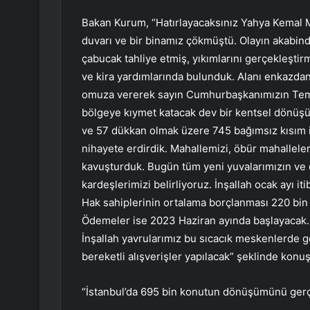
Bakan Kurum, “Hatırlayacaksınız Yahya Kemal 
duvarı ve bir binamız çökmüştü. Olayın akabin
çabucak tahliye etmiş, yıkımlarını gerçekleştir
ve kira yardımlarında bulunduk. Alanı enkazdan
omuza vererek sayın Cumhurbaşkanımızın Temmuz 
bölgeye kıymet katacak dev bir kentsel dönüşüm
ve 57 dükkan olmak üzere 745 bağımsız kısım 
nihayete erdirdik. Mahallemizi, öbür mahalleler
kavuşturduk. Bugün tüm yeni yuvalarımızın ve d
kardeşlerimizi belirliyoruz. İnşallah ocak ayı it
Hak sahiplerinin ortalama borçlanması 220 bin l
Ödemeler ise 2023 Haziran ayında başlayacak. 1
İnşallah yavrularımız bu sıcacık meskenlerde 
bereketli alışverişler yapılacak” şeklinde konuş
“İstanbul’da 695 bin konutun dönüşümünü gerç