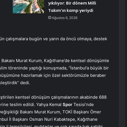
yıkılıyor: Bir dönem Milli
Takım’ın kamp yeriydi
Ağustos 6, 2026
tün çalışmalara bugün ve yarın da öncü olmaya, destek
iği Bakanı Murat Kurum, Kağıthane’de kentsel dönüşümle
slim töreninde yaptığı konuşmada, “İstanbul’a büyük bir
nüşümüne hazırlamak için özel sektörümüzle beraber
ştirdik” dedi.
ştirilen kentsel dönüşüm çalışmalarının akabinde 688
erine teslim edildi. Yahya Kemal
Spor
Tesisi’nde
Değişikliği Bakanı Murat Kurum, TOKİ Başkanı Ömer
İstanbul İl Başkanı Osman Nuri Kabaktepe, Kağıthane
in il temsilcileri, muhtarlar ve çok sayıda hak sahibi