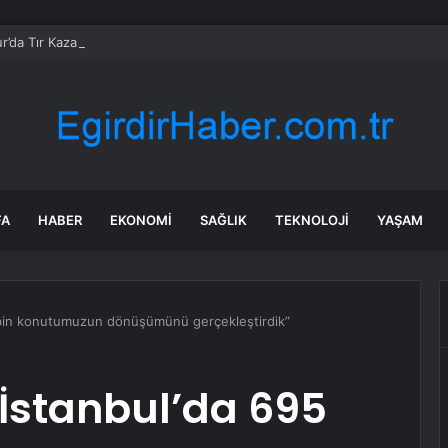
r’da Tır Kazası: Sürücü Yaralandı
FA
HABER
EKONOMI
SAĞLIK
TEKNOLOJI
YAŞAM
 bin konutumuzun dönüşümünü gerçekleştirdik”
İstanbul’da 695