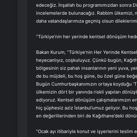
edeceğiz. İnşallah bu programımızdan sonra D
incelemelerde bulunacağız. Rabbim ülkemizi, mi
daha vatandaşlarımıza geçmiş olsun dileklerimi
“Türkiye’nin her yerinde kentsel dönüşüm hede
Bakan Kurum, “Türkiye’nin Her Yerinde Kentse
heyecanlıyız, coşkuluyuz. Çünkü bugün, Kağıth
bölgesinin siz pahalı insanlarının yeni yuva, y
de bu müjdeli, bu hoş güne, bu özel güne beğeni
Bugün Cumhurbaşkanımızın ortaya koyduğu ‘Tü
ülkemizin dört bir yanında riskli yapıları dönüş
ediyoruz. Kentsel dönüşüm çalışmalarımızın en 
hiç şüphesiz aziz İstanbul’umuz geliyor. Bu ho
en değerlilerinden biri de Kağıthane’deki dönüş
“Ocak ayı itibariyle konut ve işyerlerini teslim