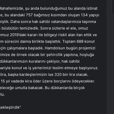
Mahallemizde, şu anda bulunduğumuz bu alanda istinat
de, bu alandaki 757 bağımsız kısımdan oluşan 134 yapıyı
miştik. Daha sonra hak sahibi vatandaşlarımıza taşınma
 büsbütün temizledik. Sonra sizlerle el ele, omuz
2019’daki kararı ile bölgeyi riskli alan ilan ettik ve
 sürecini daima birlikte başlattık. Toplam 688 konut
için çalışmalara başladık. Hamdolsun bugün projemizi
imize de örnek olacak bir şehircilik yapıtına, hoşluğa
ükkanlarımızın kuralarını çekiyor, hak sahibi
ibariyle konut ve iş yerlerimizi teslim etmeye başlıyoruz.
ira, başka kardeşlerimizin ise 320 bin lira olacak.
5 yıl vadede kira öder üzere borçlarını ödeyecekler.
geleceğe umutla bakacak. Bu dükkanlarda birçok
tu.
ekleştirdik”