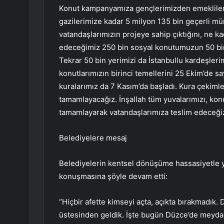
Konut kampanyamıza gençlerimizden emeklilerim
gazilerimize kadar 5 milyon 135 bin geçerli mür
vatandaşlarımızın projeye sahip çıktığını, ne kad
edeceğimiz 250 bin sosyal konutumuzun 50 bini
Tekrar 50 bin yerimizi da İstanbullu kardeşler
konutlarımızın birinci temellerini 25 Ekim’de sa
kuralarımız da 7 Kasım’da başladı. Kura çekiml
tamamlayacağız. İnşallah tüm yuvalarımızı, konut
tamamlayarak vatandaşlarımıza teslim edeceğiz.
Belediyelere mesaj
Belediyelerin kentsel dönüşüme hassasiyetle 
konuşmasına şöyle devam etti:
“Hiçbir afette kimseyi açta, açıkta bırakmadık. 
üstesinden geldik. İşte bugün Düzce’de meydana