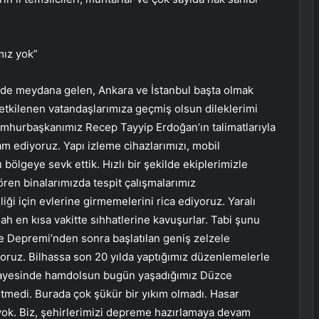
mız yok”
de meydana gelen, Ankara ve İstanbul başta olmak
 etkilenen vatandaşlarımıza geçmiş olsun dileklerimi
umhurbaşkanımız Recep Tayyip Erdoğan’ın talimatlarıyla
am ediyoruz. Yapı izleme cihazlarımızı, mobil
bölgeye sevk ettik. Hızlı bir şekilde ekiplerimizle
ören binalarımızda tespit çalışmalarımız
ği için evlerine girmemelerini rica ediyoruz. Yaralı
llah en kısa vakitte sıhhatlerine kavuşurlar. Tabi şunu
e Depremi’nden sonra başlatılan geniş zelzele
uz. Bilhassa son 20 yılda yaptığımız düzenlemelerle
 sayesinde hamdolsun bugün yaşadığımız Düzce
tmedi. Burada çok şükür bir yıkım olmadı. Hasar
 yok. Biz, şehirlerimizi depreme hazırlamaya devam