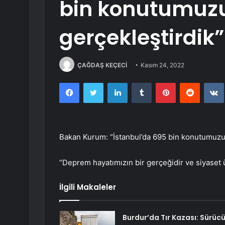
bin konutumu
gerçekleştirdik”
ÇAĞDAŞ KEÇECİ
Kasım 24, 2022
Facebook
Twitter
LinkedIn
Tumblr
Pinterest
Reddit
Bakan Kurum: “İstanbul’da 695 bin konutumuz
“Deprem hayatımızın bir gerçeğidir ve siyaset 
İlgili Makaleler
Burdur’da Tır Kazası: Sürüc