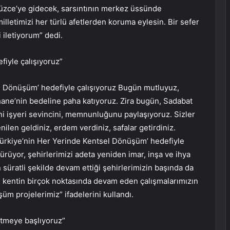
üzce’ye gidecek, sarsıntının merkez üssünde
lletimizi her türlü afetlerden koruma eylesin. Bir sefer
 iletiyorum” dedi.
fiyle çalışıyoruz”
l Dönüşüm’ hedefiyle çalışıyoruz Bugün mutluyuz,
ane’nin bedeline paha katıyoruz. Zira bugün, Sadabat
eni işyeri sevincini, memnunluğunu paylaşıyoruz. Sizler
len geldiniz, erdem verdiniz, safalar getirdiniz.
rkiye’nin Her Yerinde Kentsel Dönüşüm’ hedefiyle
türüyor, şehirlerimizi adeta yeniden imar, inşa ve ihya
süratli şekilde devam ettiği şehirlerimizin başında da
ş kentin birçok noktasında devam eden çalışmalarımızın
üm projelerimiz” ifadelerini kullandı.
 etmeye başlıyoruz”