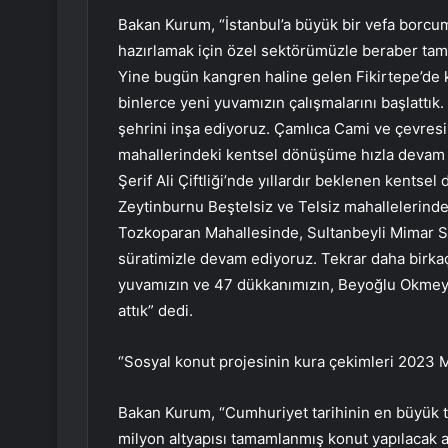
Bakan Kurum, “İstanbul’a büyük bir vefa bor
hazırlamak için özel sektörümüzle beraber t
Yine bugün kangren haline gelen Fikirtepe’de 
binlerce yeni yuvamızın çalışmalarını başlattık. 
şehrini inşa ediyoruz. Çamlıca Cami ve çevres
mahallerindeki kentsel dönüşüme hızla devam e
Şerif Ali Çiftliği’nde yıllardır beklenen kentse
Zeytinburnu Beştelsiz ve Telsiz mahallelerind
Tozkoparan Mahallesinde, Sultanbeyli Mimar 
süratimizle devam ediyoruz. Tekrar daha birk
yuvamızın ve 47 dükkanımızın, Beyoğlu Okmeyd
attık” dedi.
“Sosyal konut projesinin kura çekimleri 2023 
Bakan Kurum, “Cumhuriyet tarihinin en büyük t
milyon altyapısı tamamlanmış konut yapılacak ar