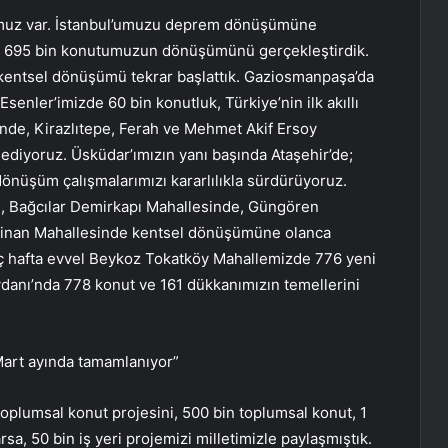
cumuz var. İstanbul’umuzu deprem dönüşümüne
am 695 bin konutumuzun dönüşümünü gerçekleştirdik.
kentsel dönüşümü tekrar başlattık. Gaziosmanpaşa’da
Esenler’imizde 60 bin konutluk, Türkiye’nin ilk akıllı
inde, Kirazlıtepe, Ferah ve Mehmet Akif Ersoy
diyoruz. Üsküdar’ımızın yanı başında Ataşehir’de;
l dönüşüm çalışmalarımızı kararlılıkla sürdürüyoruz.
e, Bağcılar Demirkapı Mahallesinde, Güngören
Sinan Mahallesinde kentsel dönüşümüne olanca
aç hafta evvel Beykoz Tokatköy Mahallemizde 776 yeni
anı’nda 778 konut ve 161 dükkanımızın temellerini
Mart ayında tamamlanıyor”
oplumsal konut projesini, 500 bin toplumsal konut, 1
sa, 50 bin iş yeri projemizi milletimizle paylaşmıştık.