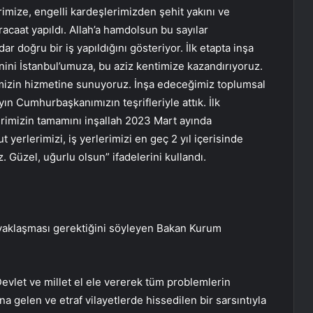
ize, engelli kardeşlerimizden şehit yakını ve
acaat yapıldı. Allah’a hamdolsun bu sayılar
ar doğru bir iş yapıldığını gösteriyor. İlk etapta inşa
ni İstanbul’umuza, bu aziz kentimize kazandırıyoruz.
imizin hizmetine sunuyoruz. İnşa edeceğimiz toplumsal
yın Cumhurbaşkanımızın teşrifleriyle attık. İlk
erimizin tamamını inşallah 2023 Mart ayında
 yerlerimizi, iş yerlerimizi en geç 2 yıl içerisinde
 Güzel, uğurlu olsun” ifadelerini kullandı.
yaklaşması gerektiğini söyleyen Bakan Kurum
Devlet ve millet el ele vererek tüm problemlerin
 gelen ve etraf vilayetlerde hissedilen bir sarsıntıyla