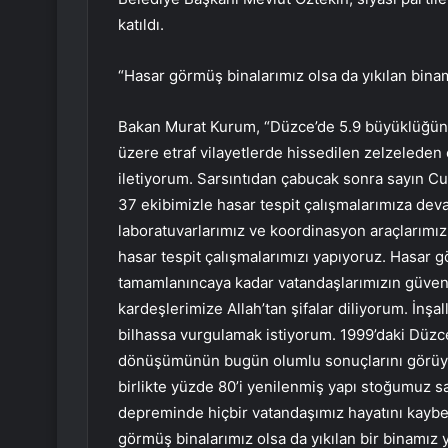
katıldı.
“Hasar görmüş binalarımız olsa da yıkılan bina
Bakan Murat Kurum, “Düzce’de 5.9 büyüklüğün
üzere etraf vilayetlerde hissedilen zelzeleden
iletiyorum. Sarsıntıdan çabucak sonra sayın C
37 ekibimizle hasar tespit çalışmalarımıza dev
laboratuvarlarımız ve koordinasyon araçlarımızı 
hasar tespit çalışmalarımızı yapıyoruz. Hasar g
tamamlanıncaya kadar vatandaşlarımızın güvenli
kardeşlerimize Allah’tan şifalar diliyorum. İnşa
bilhassa vurgulamak istiyorum. 1999’daki Düzc
dönüşümünün bugün olumlu sonuçlarını görüyor
birlikte yüzde 80’i yenilenmiş yapı stoğumuz
depreminde hiçbir vatandaşımız hayatını kaybe
görmüş binalarımız olsa da yıkılan bir binamız