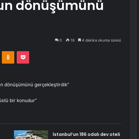
zun dönüşümünü
0
16
4 dakika okuma süresi
VKontakte
Odnoklassniki
Pocket
un dönüşümünü gerçekleştirdik”
üstü bir konudur”
ü
İstanbul’un 186 odalı dev oteli