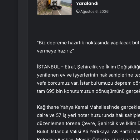
Yaralandı
Ağustos 6, 2026
“Biz depreme hazırlık noktasında yapılacak bü
vermeye hazırız”
İSTANBUL – Etraf, Şehircilik ve İklim Değişikl
yenilenen ev ve işyerlerinin hak sahiplerine te
vefa borcumuz var. İstanbul’umuzu deprem dö
tam 695 bin konutumuzun dönüşümünü gerçekle
Kağıthane Yahya Kemal Mahallesi’nde gerçekle
daire ve 57 iş yeri noter huzurunda hak sahipl
düzenlemen törene Çevre, Şehircilik ve İklim 
Bulut, İstanbul Valisi Ali Yerlikaya, AK Parti 
Belediye Başkanı Mevlüt Öztekin, siyasi partiler