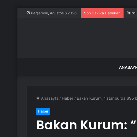
Burdu
Perşembe, Ağustos 6 2026
Son Dakika Haberleri
ANASAY
Anasayfa
/
Haber
/
Bakan Kurum: “İstanbul’da 695
Haber
Bakan Kurum: “