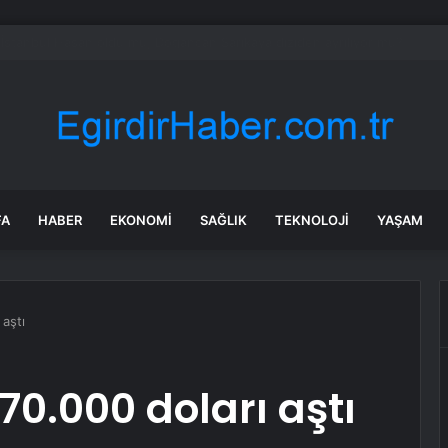
’de Kepsut’a Kent Lokantası ve altyapı desteği
FA
HABER
EKONOMI
SAĞLIK
TEKNOLOJI
YAŞAM
 aştı
70.000 doları aştı