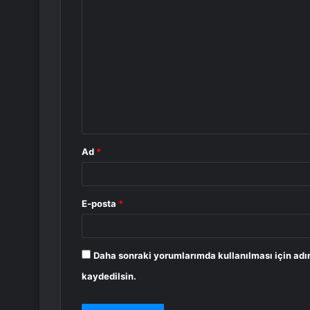
Y
o
r
u
m
*
Ad
*
E-posta
*
Daha sonraki yorumlarımda kullanılması için adı
kaydedilsin.