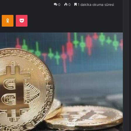
0
0
1 dakika okuma süresi
VKontakte
Odnoklassniki
Pocket