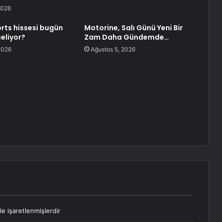
2026
rts hissesi bugün
Motorine, Salı Günü Yeni Bir
eliyor?
Zam Daha Gündemde…
2026
Ağustos 5, 2026
le işaretlenmişlerdir