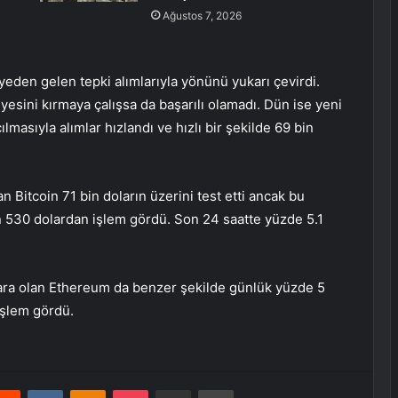
Ağustos 7, 2026
eden gelen tepki alımlarıyla yönünü yukarı çevirdi.
yesini kırmaya çalışsa da başarılı olamadı. Dün ise yeni
lmasıyla alımlar hızlandı ve hızlı bir şekilde 69 bin
n Bitcoin 71 bin doların üzerini test etti ancak bu
n 530 dolardan işlem gördü. Son 24 saatte yüzde 5.1
ara olan Ethereum da benzer şekilde günlük yüzde 5
işlem gördü.
erest
Reddit
VKontakte
Odnoklassniki
Pocket
E-Posta ile paylaş
Yazdır