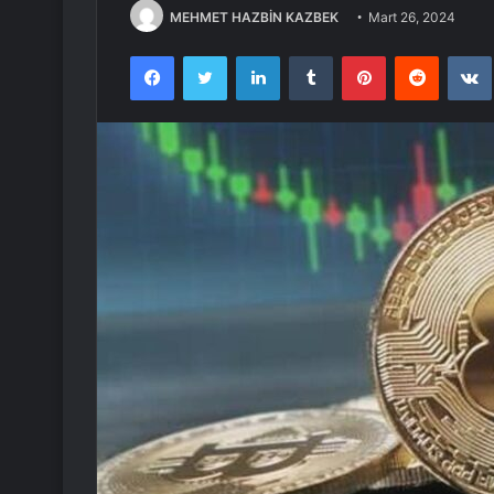
MEHMET HAZBİN KAZBEK
Mart 26, 2024
Facebook
Twitter
LinkedIn
Tumblr
Pinterest
Reddit