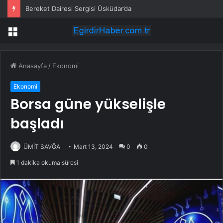
Bereket Dairesi Sergisi Üsküdar’da
Menü
Anasayfa
/
Ekonomi
Ekonomi
Borsa güne yükselişle
başladı
ÜMİT SAVĞA
Mart 13, 2024
0
0
1 dakika okuma süresi