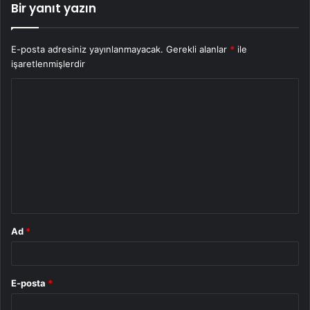
Bir yanıt yazın
E-posta adresiniz yayınlanmayacak.
Gerekli alanlar
*
ile
işaretlenmişlerdir
Y
o
r
u
m
*
Ad
*
E-posta
*