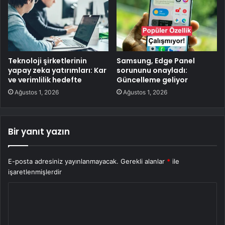
Teknoloji şirketlerinin
Samsung, Edge Panel
yapay zeka yatırımları: Kar
sorununu onayladı:
ve verimlilik hedefte
Güncelleme geliyor
Ağustos 1, 2026
Ağustos 1, 2026
Bir yanıt yazın
E-posta adresiniz yayınlanmayacak.
Gerekli alanlar
*
ile
işaretlenmişlerdir
Y
o
r