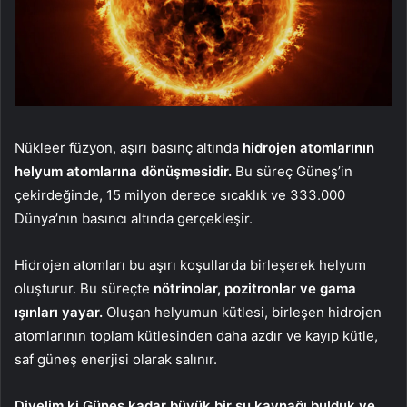
Nükleer füzyon, aşırı basınç altında
hidrojen atomlarının
helyum atomlarına dönüşmesidir.
Bu süreç Güneş’in
çekirdeğinde, 15 milyon derece sıcaklık ve 333.000
Dünya’nın basıncı altında gerçekleşir.
Hidrojen atomları bu aşırı koşullarda birleşerek helyum
oluşturur. Bu süreçte
nötrinolar, pozitronlar ve gama
ışınları yayar.
Oluşan helyumun kütlesi, birleşen hidrojen
atomlarının toplam kütlesinden daha azdır ve kayıp kütle,
saf güneş enerjisi olarak salınır.
Diyelim ki Güneş kadar büyük bir su kaynağı bulduk ve