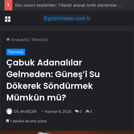
Dev rezerv keşfettiler: Yıllardır aranan kritik elementler aynı bölgede bulundu
Menü
Anasayfa
/
Teknoloji
Teknoloji
Çabuk Adanalılar
Gelmeden: Güneş’i Su
Dökerek Söndürmek
Mümkün mü?
DİLAN BİÇER
Haziran 9, 2024
0
0
1 dakika okuma süresi