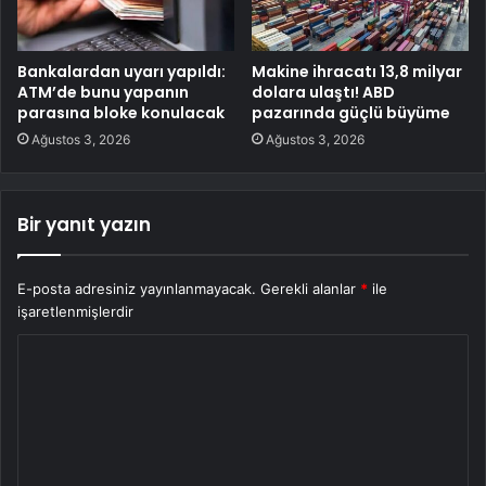
Bankalardan uyarı yapıldı:
Makine ihracatı 13,8 milyar
ATM’de bunu yapanın
dolara ulaştı! ABD
parasına bloke konulacak
pazarında güçlü büyüme
Ağustos 3, 2026
Ağustos 3, 2026
Bir yanıt yazın
E-posta adresiniz yayınlanmayacak.
Gerekli alanlar
*
ile
işaretlenmişlerdir
Y
o
r
u
m