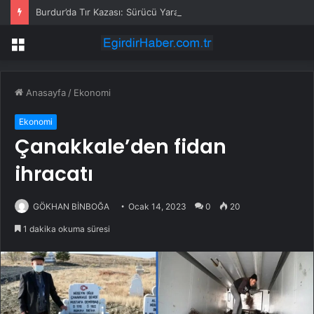
Burdur’da Tır Kazası: Sürücü Yaralandı
Menü
Anasayfa
/
Ekonomi
Ekonomi
Çanakkale’den fidan
ihracatı
GÖKHAN BİNBOĞA
Ocak 14, 2023
0
20
1 dakika okuma süresi