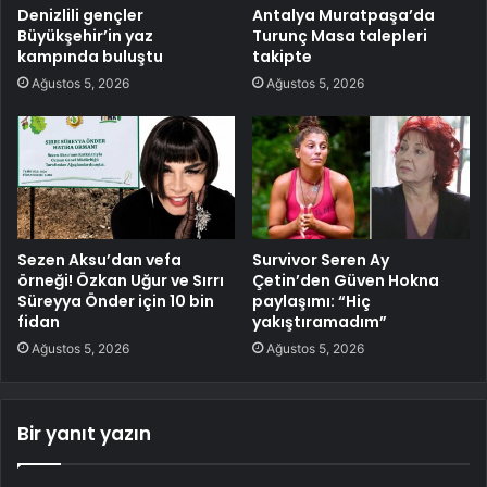
Denizlili gençler
Antalya Muratpaşa’da
Büyükşehir’in yaz
Turunç Masa talepleri
kampında buluştu
takipte
Ağustos 5, 2026
Ağustos 5, 2026
Sezen Aksu’dan vefa
Survivor Seren Ay
örneği! Özkan Uğur ve Sırrı
Çetin’den Güven Hokna
Süreyya Önder için 10 bin
paylaşımı: “Hiç
fidan
yakıştıramadım”
Ağustos 5, 2026
Ağustos 5, 2026
Bir yanıt yazın