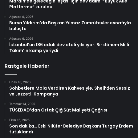
Mardin’de geleceğin inşası için dev adım: “Büyük Aile
Platformu” kuruldu
Ağustos 6, 2026
Bursa Yıldırım’da Başkan Yılmaz Zümrütevler esnafıyla
buluştu
Ağustos 6, 2026
İstanbul’un 186 odalı dev oteli yıkılıyor: Bir dönem Milli
Takım’ın kamp yeriydi
Rastgele Haberler
Ocak 16, 2026
Sohbetlere Mola Verdiren Kahvesiyle, Shell’den Sessiz
ve Lezzetli Kampanya
Temmuz 14, 2025
TÜSEDAD’dan Ortak Çiğ Süt Maliyeti Çağrısı
Ekim 16, 2025
Son dakika… Eski Nilüfer Belediye Başkanı Turgay Erdem
tutuklandı