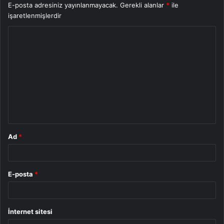
E-posta adresiniz yayınlanmayacak.
Gerekli alanlar
*
ile
işaretlenmişlerdir
Y
o
r
u
m
*
Ad
*
E-posta
*
İnternet sitesi