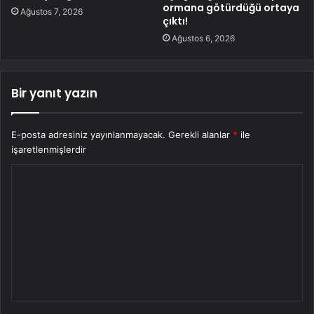
ormana götürdüğü ortaya
Ağustos 7, 2026
çıktı!
Ağustos 6, 2026
Bir yanıt yazın
E-posta adresiniz yayınlanmayacak.
Gerekli alanlar
*
ile
işaretlenmişlerdir
Y
o
r
u
m
*