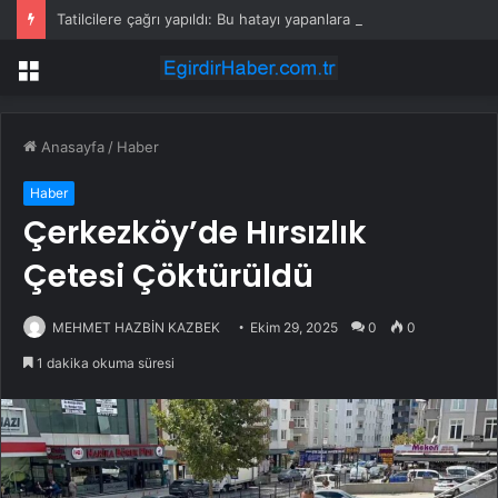
Tatilcilere çağrı yapıldı: Bu hatayı yapanlara ceza yağıyor
Menü
Anasayfa
/
Haber
Haber
Çerkezköy’de Hırsızlık
Çetesi Çöktürüldü
MEHMET HAZBİN KAZBEK
Ekim 29, 2025
0
0
1 dakika okuma süresi