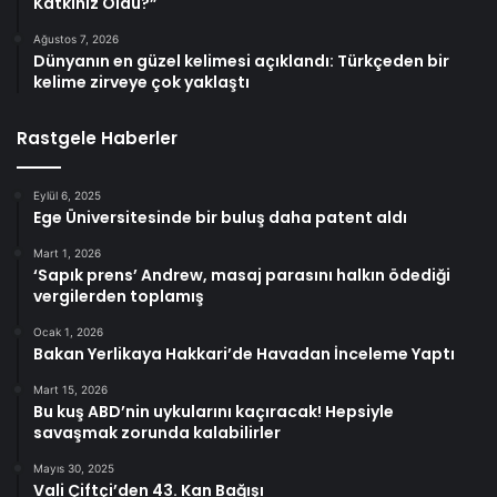
Katkınız Oldu?”
Ağustos 7, 2026
Dünyanın en güzel kelimesi açıklandı: Türkçeden bir
kelime zirveye çok yaklaştı
Rastgele Haberler
Eylül 6, 2025
Ege Üniversitesinde bir buluş daha patent aldı
Mart 1, 2026
‘Sapık prens’ Andrew, masaj parasını halkın ödediği
vergilerden toplamış
Ocak 1, 2026
Bakan Yerlikaya Hakkari’de Havadan İnceleme Yaptı
Mart 15, 2026
Bu kuş ABD’nin uykularını kaçıracak! Hepsiyle
savaşmak zorunda kalabilirler
Mayıs 30, 2025
Vali Çiftçi’den 43. Kan Bağışı