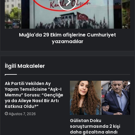
Muğla'da 29 Ekim afişlerine Cumhuriyet
yazamadılar
İlgili Makaleler
Ak Partili Vekilden Ay
Yapım Temsilcisine “Aşk-I
Memnu” Sorusu: “Gençliğe
ya da Aileye Nasıl Bir Artı
Katkınız Oldu?”
Ağustos 7, 2026
Gülistan Doku
soruşturmasında 2 kişi
daha gözaltına alındı