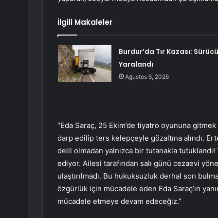
İlgili Makaleler
Burdur’da Tır Kazası: Sürüc
Yaralandı
Ağustos 6, 2026
“Eda Saraç, 25 Ekim’de tiyatro oyununa gitmek 
darp edilip ters kelepçeyle gözaltına alındı. Er
delil olmadan yalnızca bir tutanakla tutuklan
ediyor. Ailesi tarafından salı günü cezaevi yöne
ulaştırılmadı. Bu hukuksuzluk derhal son bulmalı
özgürlük için mücadele eden Eda Saraç’ın yanınd
mücadele etmeye devam edeceğiz.”