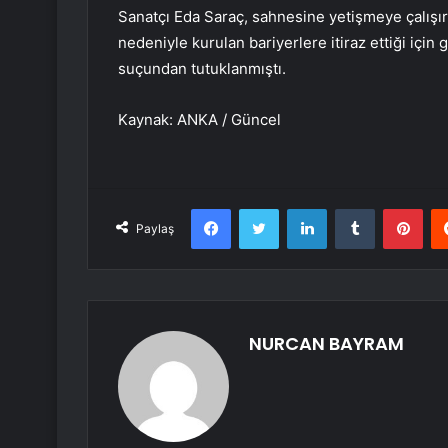
Sanatçı Eda Saraç, sahnesine yetişmeye çalış
nedeniyle kurulan bariyerlere itiraz ettiği içi
suçundan tutuklanmıştı.
Kaynak: ANKA / Güncel
Facebook
Twitter
LinkedIn
Tumblr
Pint
Paylaş
NURCAN BAYRAM