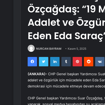
Özçağdaş: “19 
Adalet ve Özgür
Eden Eda Saraç’
NURCAN BAYRAM
Kasım 5, 2025
Facebook
Twitter
LinkedIn
Tumblr
Pinterest
Reddit
(ANKARA)-
CHP Genel başkan Yardımcısı Suat Ö
adalet ve özgürlük için mücadele eden Eda Saraç
demokrasi için mücadele etmeye devam edeceği
CHP Genel başkan Yardımcısı Suar Özçağdaş, ti
yaparak, sosyal medya hesabından şu açıklamay