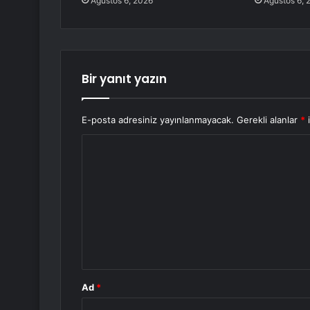
Ağustos 6, 2026
Ağustos 6, 
Bir yanıt yazın
E-posta adresiniz yayınlanmayacak.
Gerekli alanlar
*
i
Y
o
r
u
m
*
Ad
*