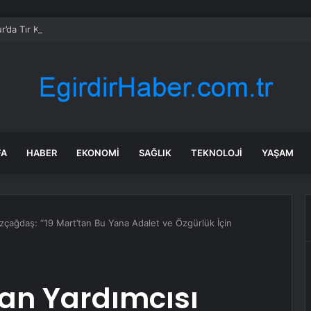
r’da Tır Kazası: Sürücü Yaralandı
FA
HABER
EKONOMI
SAĞLIK
TEKNOLOJI
YAŞAM
çağdaş: “19 Mart’tan Bu Yana Adalet ve Özgürlük İçin
an Yardımcısı