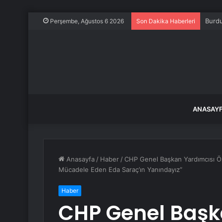
Burdu
Perşembe, Ağustos 6 2026
Son Dakika Haberleri
ANASAY
Anasayfa
/
Haber
/
CHP Genel Başkan Yardımcısı Öz
Mücadele Eden Eda Saraç’ın Yanındayız”
Haber
CHP Genel Başk