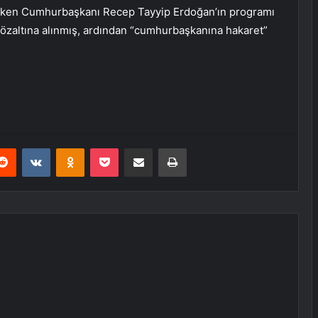
ırken Cumhurbaşkanı Recep Tayyip Erdoğan’ın programı
n gözaltına alınmış, ardından “cumhurbaşkanına hakaret”
erest
Reddit
VKontakte
Odnoklassniki
Pocket
E-Posta ile paylaş
Yazdır