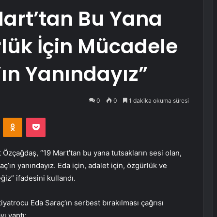
Mart’tan Bu Yana
lük İçin Mücadele
ın Yanındayız”
0
0
1 dakika okuma süresi
VKontakte
Odnoklassniki
Pocket
zçağdaş, “19 Mart’tan bu yana tutsakların sesi olan,
’ın yanındayız. Eda için, adalet için, özgürlük ve
z” ifadesini kullandı.
yatrocu Eda Saraç’ın serbest bırakılması çağrısı
ı yaptı: