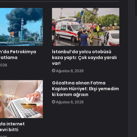
n’da Petrokimya
İstanbul’da yolcu otobüsü
 Patlama
kaza yaptı: Çok sayıda yaralı
var!
2026
Ağustos 6, 2026
Gözaltına alınan Fatma
Kaplan Hürriyet: Ekşi yemedim
ki karnım ağrısın
Ağustos 6, 2026
yla internet
evri bitti