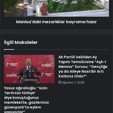
Manisa'daki mezarlıklar bayrama hazır
İlgili Makaleler
Ak Partili Vekilden Ay
Yapım Temsilcisine “Aşk-I
Memnu” Sorusu: “Gençliğe
ya da Aileye Nasıl Bir Artı
Katkınız Oldu?”
Ağustos 7, 2026
Yavuz ağıralioğlu: “sizin
‘terörsüz türkiye’
diye konuştuğunuz
memlekette, gazilerimiz
güvenpark’ta eylem
yapıyorlar”