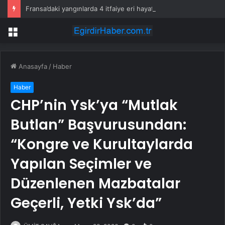
Fransa’daki yangınlarda 4 itfaiye eri hayatını kaybetti
Menü
Anasayfa
/
Haber
Haber
CHP’nin Ysk’ya “Mutlak
Butlan” Başvurusundan:
“Kongre ve Kurultaylarda
Yapılan Seçimler ve
Düzenlenen Mazbatalar
Geçerli, Yetki Ysk’da”