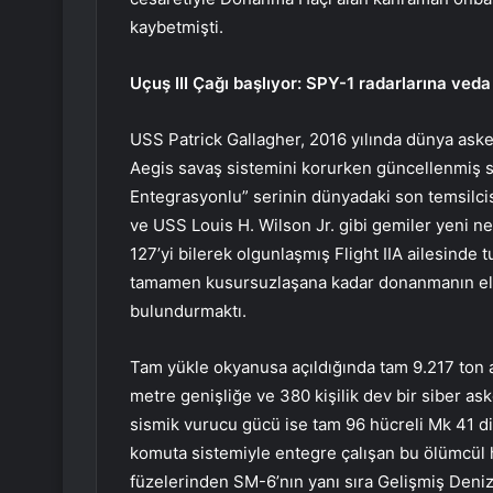
kaybetmişti.
Uçuş III Çağı başlıyor: SPY-1 radarlarına veda
USS Patrick Gallagher, 2016 yılında dünya aske
Aegis savaş sistemini korurken güncellenmiş sib
Entegrasyonlu” serinin dünyadaki son temsilc
ve USS Louis H. Wilson Jr. gibi gemiler yeni n
127’yi bilerek olgunlaşmış Flight IIA ailesinde tu
tamamen kusursuzlaşana kadar donanmanın elin
bulundurmaktı.
Tam yükle okyanusa açıldığında tam 9.217 ton 
metre genişliğe ve 380 kişilik dev bir siber ask
sismik vurucu gücü ise tam 96 hücreli Mk 41 dik
komuta sistemiyle entegre çalışan bu ölümcül 
füzelerinden SM-6’nın yanı sıra Gelişmiş Deniz