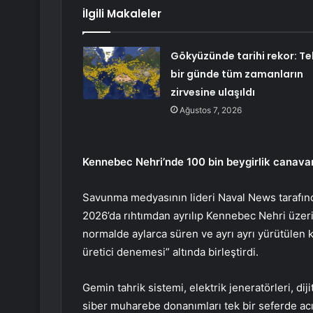
İlgili Makaleler
Gökyüzünde tarihi rekor: Te
bir günde tüm zamanların
zirvesine ulaşıldı
Ağustos 7, 2026
Kennebec Nehri’nde 100 bin beygirlik canava
Savunma medyasının lideri Naval News tarafınd
2026’da rıhtımdan ayrılıp Kennebec Nehri üzeri
normalde aylarca süren ve ayrı ayrı yürütülen 
üretici denemesi” altında birleştirdi.
Gemin tahrik sistemi, elektrik jeneratörleri, di
siber muharebe donanımları tek bir seferde acı