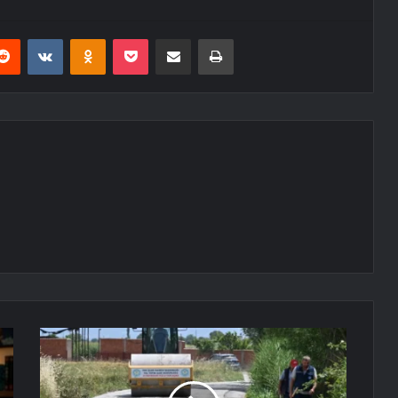
erest
Reddit
VKontakte
Odnoklassniki
Pocket
E-Posta ile paylaş
Yazdır