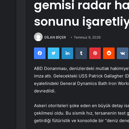
gemisi radar h
sonunu işaretli
DİLAN BİÇER
Temmuz 6, 2026
Facebook
Twitter
LinkedIn
Tumblr
Pinterest
Reddit
ABD Donanması, denizlerdeki mutlak hakimiyet h
imza attı. Gelecekteki USS Patrick Gallagher 
eyaletindeki General Dynamics Bath Iron Wor
devredildi.
Askeri otoriteleri şoke eden en büyük detay is
çekilmesi oldu. Bu sismik hız, tersanenin test 
getirdiği fütüristik ve konsolide bir “deniz d