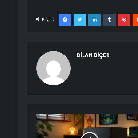
Facebook
Twitter
LinkedIn
Tumblr
Pint
Paylaş
DİLAN BİÇER