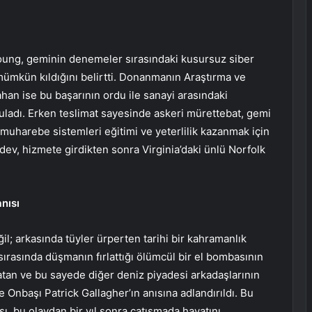
oung, geminin denemeler sırasındaki kusursuz siber
mümkün kıldığını belirtti. Donanmanın Araştırma ve
an ise bu başarının ordu ile sanayi arasındaki
guladı. Erken teslimat sayesinde askeri mürettebat, gemi
uharebe sistemleri eğitimi ve yeterlilik kazanmak için
dev, hizmete girdikten sonra Virginia’daki ünlü Norfolk
nısı
ğil; arkasında tüyler ürperten tarihi bir kahramanlık
ırasında düşmanın fırlattığı ölümcül bir el bombasının
tan ve bu sayede diğer deniz piyadesi arkadaşlarının
 Onbaşı Patrick Gallagher’ın anısına adlandırıldı. Bu
, bu olaydan bir yıl sonra çatışmada hayatını