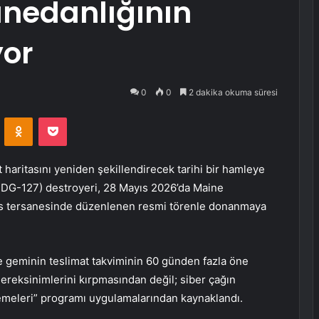
anedanlığının
yor
0
0
2 dakika okuma süresi
VKontakte
Odnoklassniki
Pocket
aritasını yeniden şekillendirecek tarihi bir hamleye
(DDG-127) destroyeri, 28 Mayıs 2026’da Maine
ks tersanesinde düzenlenen resmi törenle donanmaya
e geminin teslimat takviminin 60 günden fazla öne
gereksinimlerini kırpmasından değil; siber çağın
enemeleri” programı uygulamalarından kaynaklandı.