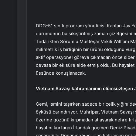
DDG-51 sınıfı program yöneticisi Kaptan Jay Y
durumunun bu sıkıştırılmış zaman çizelgesini 
Tedarikten Sorumlu Müsteşar Vekili William Mah
milimetrik iş birliğinin bir ürünü olduğunu vur
aktif operasyonel göreve çıkmadan önce siber m
devasa bir ek süre elde etmiş oldu. Bu hayalet 
üssünde konuşlanacak.
Vietnam Savaşı kahramanının ölümsüzleşen a
Gemi, ismini taşırken sadece bir çelik yığını de
öyküsü barındırıyor. Muhripar, Vietnam Savaşı s
üzerine gözünü kırpmadan atlayarak nehre fırla
hayatını kurtaran İrlandalı göçmen Deniz Piyade
cesaretiyle Donanma Haçı alan kahraman onbaşı