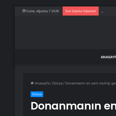
Balıkesir
Cuma, Ağustos 7 2026
Son Dakika Haberleri
ANASAY
Anasayfa
/
Dünya
/
Donanmanın en yeni muhrip gemi
Dünya
Donanmanın en