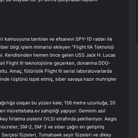
ri kamuoyuna tanıtılan ve efsanevi SPY-1D radarı ile
er bilgi işlem mimarisi ekleyen “Flight IIA Teknoloji
isi. Kendisinden hemen önce gelen USS Jack H. Lucas
esil Flight III teknolojisine geçerken, donanma DDG-
ttu. Amaç, fütüristik Flight III serisi laboratuvarlarda
de rüştünü ispat etmiş, siber savaşa hazır muhripler
ağırlığa ulaşan bu yüzen kale; 156 metre uzunluğa, 20
eri mürettebata ev sahipliği yapıyor. Geminin asıl
ey fırlatma sistemi (VLS) etrafında şekilleniyor. Aegis
hücreler; SM-2, SM-3 ve siber çağın en gelişmiş
 Serçesi füzeleri, Tomahawk seyir füzeleri ve dikey