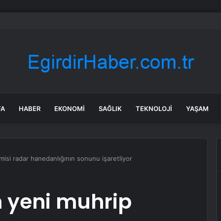
’de Kepsut’a Kent Lokantası ve altyapı desteği
FA
HABER
EKONOMI
SAĞLIK
TEKNOLOJI
YAŞAM
si radar hanedanlığının sonunu işaretliyor
 yeni muhrip