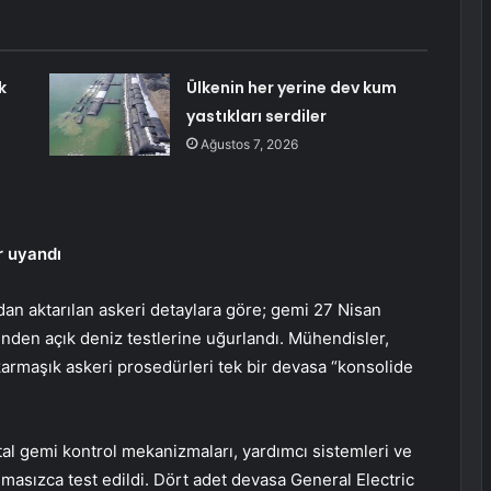
k
Ülkenin her yerine dev kum
yastıkları serdiler
Ağustos 7, 2026
r uyandı
an aktarılan askeri detaylara göre; gemi 27 Nisan
nden açık deniz testlerine uğurlandı. Mühendisler,
karmaşık askeri prosedürleri tek bir devasa “konsolide
jital gemi kontrol mekanizmaları, yardımcı sistemleri ve
masızca test edildi. Dört adet devasa General Electric