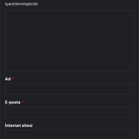
işaretlenmişlerdir
Y
o
r
u
m
*
Ad
*
E-posta
*
İnternet sitesi