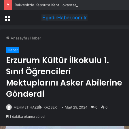
Balıkesir’de Kepsut’a Kent Lokantası ve altyapı desteği
Menü
Anasayfa
/
Haber
Haber
Erzurum Kültür İlkokulu 1.
Sınıf Öğrencileri
Mektuplarını Asker Abilerine
Gönderdi
MEHMET HAZBİN KAZBEK
Mart 29, 2024
0
0
1 dakika okuma süresi