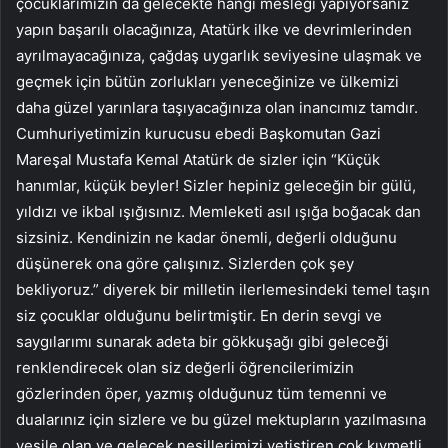
çocuklarımızın da gelecekte hangi mesleği yapıyorsanız
yapın başarılı olacağınıza, Atatürk ilke ve devrimlerinden
ayrılmayacağınıza, çağdaş uygarlık seviyesine ulaşmak ve
geçmek için bütün zorlukları yeneceğinize ve ülkemizi
daha güzel yarınlara taşıyacağınıza olan inancımız tamdır.
Cumhuriyetimizin kurucusu ebedi Başkomutan Gazi
Mareşal Mustafa Kemal Atatürk de sizler için “Küçük
hanımlar, küçük beyler! Sizler hepiniz geleceğin bir gülü,
yıldızı ve ikbal ışığısınız. Memleketi asıl ışığa boğacak dan
sizsiniz. Kendinizin ne kadar önemli, değerli olduğunu
düşünerek ona göre çalışınız. Sizlerden çok şey
bekliyoruz.” diyerek bir milletin ilerlemesindeki temel taşın
siz çocuklar olduğunu belirtmiştir. En derin sevgi ve
saygılarımı sunarak adeta bir gökkuşağı gibi geleceği
renklendirecek olan siz değerli öğrencilerimizin
gözlerinden öper, yazmış olduğunuz tüm temenni ve
dualarınız için sizlere ve bu güzel mektupların yazılmasına
vesile olan ve gelecek nesillerimizi yetiştiren çok kıymetli