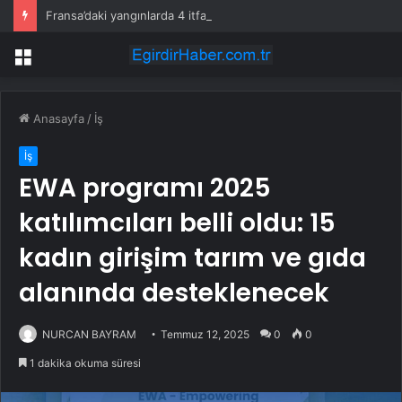
Fransa’daki yangınlarda 4 itfaiye eri hayatını kaybetti
Menü
Anasayfa
/
İş
İş
EWA programı 2025
katılımcıları belli oldu: 15
kadın girişim tarım ve gıda
alanında desteklenecek
NURCAN BAYRAM
Temmuz 12, 2025
0
0
1 dakika okuma süresi