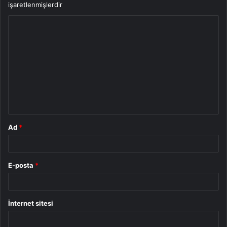
işaretlenmişlerdir
Y
o
r
u
m
*
Ad
*
E-posta
*
İnternet sitesi