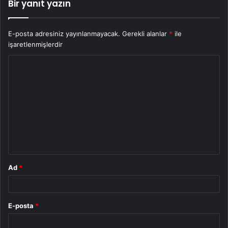
Bir yanıt yazın
E-posta adresiniz yayınlanmayacak.
Gerekli alanlar
*
ile
işaretlenmişlerdir
Y
o
r
u
m
*
Ad
*
E-posta
*