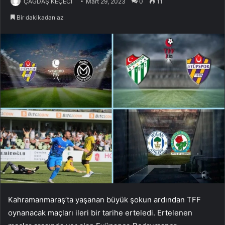
ÇAĞDAŞ KEÇECİ
Mart 29, 2023
0
11
Bir dakikadan az
Kahramanmaraş’ta yaşanan büyük şokun ardından TFF
oynanacak maçları ileri bir tarihe erteledi. Ertelenen