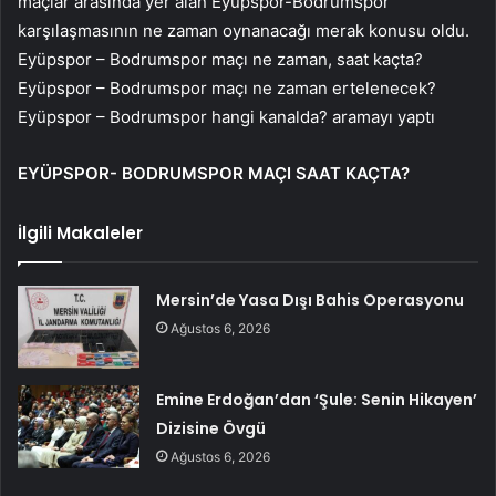
maçlar arasında yer alan Eyüpspor-Bodrumspor
karşılaşmasının ne zaman oynanacağı merak konusu oldu.
Eyüpspor – Bodrumspor maçı ne zaman, saat kaçta?
Eyüpspor – Bodrumspor maçı ne zaman ertelenecek?
Eyüpspor – Bodrumspor hangi kanalda? aramayı yaptı
EYÜPSPOR- BODRUMSPOR MAÇI SAAT KAÇTA?
İlgili Makaleler
Mersin’de Yasa Dışı Bahis Operasyonu
Ağustos 6, 2026
Emine Erdoğan’dan ‘Şule: Senin Hikayen’
Dizisine Övgü
Ağustos 6, 2026