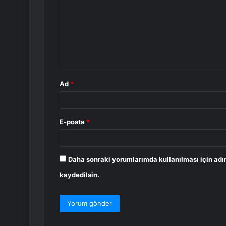
r
u
m
*
Ad
*
E-posta
*
Daha sonraki yorumlarımda kullanılması için adı
kaydedilsin.