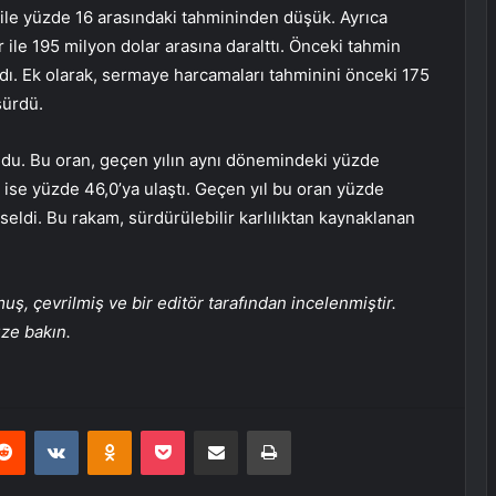
ile yüzde 16 arasındaki tahmininden düşük. Ayrıca
 ile 195 milyon dolar arasına daralttı. Önceki tahmin
ydı. Ek olarak, sermaye harcamaları tahminini önceki 175
şürdü.
ldu. Bu oran, geçen yılın aynı dönemindeki yüzde
ı ise yüzde 46,0’ya ulaştı. Geçen yıl bu oran yüzde
kseldi. Bu rakam, sürdürülebilir karlılıktan kaynaklanan
, çevrilmiş ve bir editör tarafından incelenmiştir.
üze bakın.
erest
Reddit
VKontakte
Odnoklassniki
Pocket
E-Posta ile paylaş
Yazdır