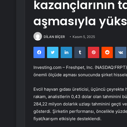
kazançlarının t
aşmasıyla yüks
DİLAN BİÇER
Kasım 5, 2025
Facebook
Twitter
LinkedIn
Tumblr
Pinterest
Reddit
Investing.com –
Freshpet, Inc. (NASDAQ:FRPT)
önemli ölçüde aşması sonucunda şirket hissele
Evcil hayvan gıdası üreticisi, üçüncü çeyrekte 
rakam, analistlerin 0,43 dolar olan tahminini bü
284,22 milyon dolarlık uzlaşı tahminini geçti v
gösterdi. Şirketin performansı, öncelikle yüzde 
fiyat/karışım etkisiyle desteklendi.