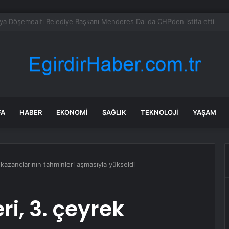
a’daki yangınlarda 4 itfaiye eri hayatını kaybetti
FA
HABER
EKONOMI
SAĞLIK
TEKNOLOJI
YAŞAM
 kazançlarının tahminleri aşmasıyla yükseldi
ri, 3. çeyrek