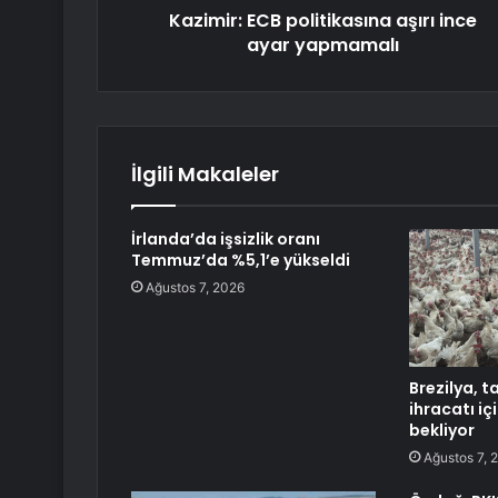
Kazimir: ECB politikasına aşırı ince
ayar yapmamalı
İlgili Makaleler
İrlanda’da işsizlik oranı
Temmuz’da %5,1’e yükseldi
Ağustos 7, 2026
Brezilya, t
ihracatı içi
bekliyor
Ağustos 7, 