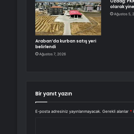
Özdağ: PKK 
olarak yine
Ağustos 5, 
Araban’da kurban satış yeri
belirlendi
Ağustos 7, 2026
Bir yanıt yazın
E-posta adresiniz yayınlanmayacak.
Gerekli alanlar
*
i
Y
o