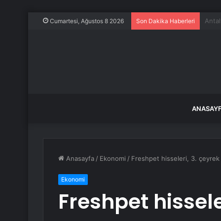
Frans
Cumartesi, Ağustos 8 2026
Son Dakika Haberleri
ANASAY
Anasayfa
/
Ekonomi
/
Freshpet hisseleri, 3. çeyrek
Ekonomi
Freshpet hissele