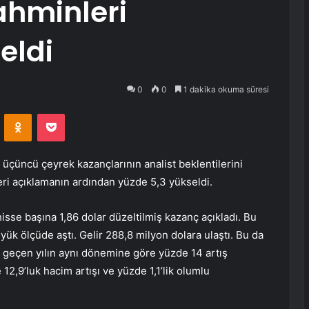
ahminleri
eldi
0
0
1 dakika okuma süresi
VKontakte
Odnoklassniki
Pocket
üçüncü çeyrek kazançlarının analist beklentilerini
ri açıklamanın ardından yüzde 5,3 yükseldi.
hisse başına 1,86 dolar düzeltilmiş kazanç açıkladı. Bu
yük ölçüde aştı. Gelir 288,8 milyon dolara ulaştı. Bu da
e geçen yılın aynı dönemine göre yüzde 14 artış
12,9’luk hacim artışı ve yüzde 1,1’lik olumlu