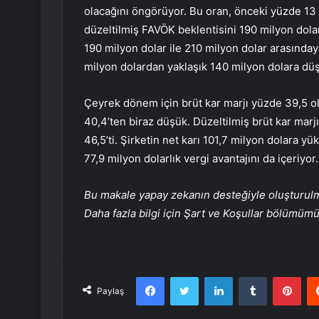
olacağını öngörüyor. Bu oran, önceki yüzde 13 
düzeltilmiş FAVÖK beklentisini 190 milyon dolar
190 milyon dolar ile 210 milyon dolar arasında
milyon dolardan yaklaşık 140 milyon dolara dü
Çeyrek dönem için brüt kar marjı yüzde 39,5 o
40,4’ten biraz düşük. Düzeltilmiş brüt kar marj
46,5’ti. Şirketin net karı 101,7 milyon dolara yü
77,9 milyon dolarlık vergi avantajını da içeriyor.
Bu makale yapay zekanın desteğiyle oluşturulmuş
Daha fazla bilgi için Şart ve Koşullar bölümüm
Facebook
Twitter
LinkedIn
Tumblr
Pint
Paylaş