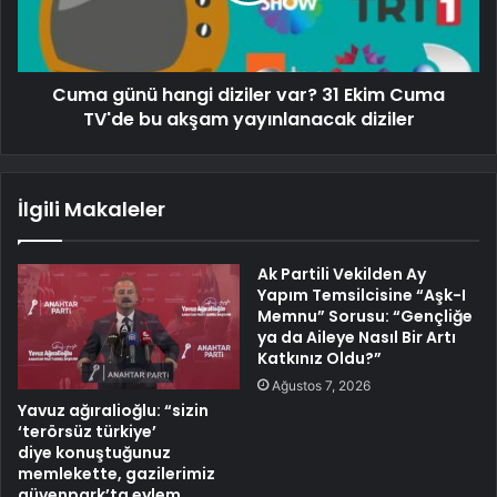
Cuma günü hangi diziler var? 31 Ekim Cuma
TV'de bu akşam yayınlanacak diziler
İlgili Makaleler
Ak Partili Vekilden Ay
Yapım Temsilcisine “Aşk-I
Memnu” Sorusu: “Gençliğe
ya da Aileye Nasıl Bir Artı
Katkınız Oldu?”
Ağustos 7, 2026
Yavuz ağıralioğlu: “sizin
‘terörsüz türkiye’
diye konuştuğunuz
memlekette, gazilerimiz
güvenpark’ta eylem