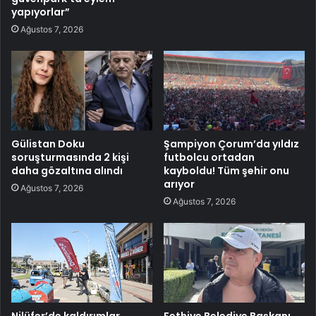
yapıyorlar”
Ağustos 7, 2026
Gülistan Doku
Şampiyon Çorum’da yıldız
soruşturmasında 2 kişi
futbolcu ortadan
daha gözaltına alındı
kayboldu! Tüm şehir onu
arıyor
Ağustos 7, 2026
Ağustos 7, 2026
Nilüfer’de kaldırımlar
Fethiye Belediye Başkanı