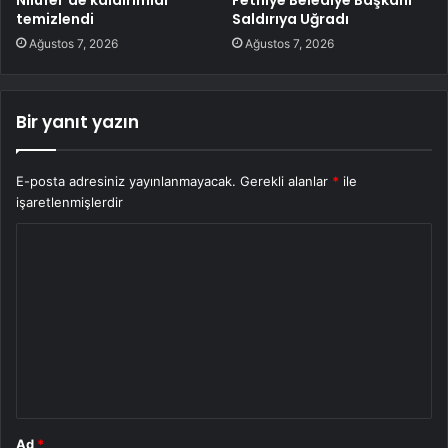
temizlendi
Saldırıya Uğradı
Ağustos 7, 2026
Ağustos 7, 2026
Bir yanıt yazın
E-posta adresiniz yayınlanmayacak.
Gerekli alanlar
*
ile
işaretlenmişlerdir
Y
o
r
u
m
*
Ad
*