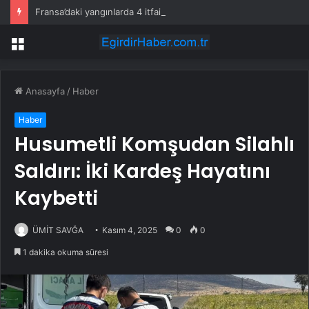
Fransa’daki yangınlarda 4 itfaiye eri hayatını kaybetti
Menü
Anasayfa
/
Haber
Haber
Husumetli Komşudan Silahlı
Saldırı: İki Kardeş Hayatını
Kaybetti
ÜMİT SAVĞA
Kasım 4, 2025
0
0
1 dakika okuma süresi