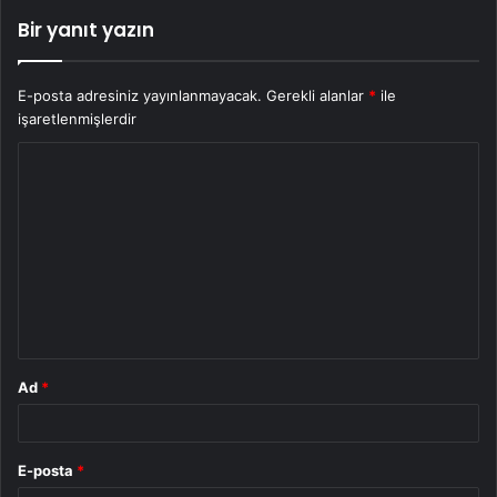
Bir yanıt yazın
E-posta adresiniz yayınlanmayacak.
Gerekli alanlar
*
ile
işaretlenmişlerdir
Y
o
r
u
m
*
Ad
*
E-posta
*