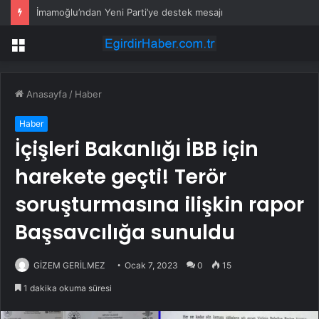
İmamoğlu’ndan Yeni Parti’ye destek mesajı
Menü
Anasayfa
/
Haber
Haber
İçişleri Bakanlığı İBB için
harekete geçti! Terör
soruşturmasına ilişkin rapor
Başsavcılığa sunuldu
GİZEM GERİLMEZ
Ocak 7, 2023
0
15
1 dakika okuma süresi