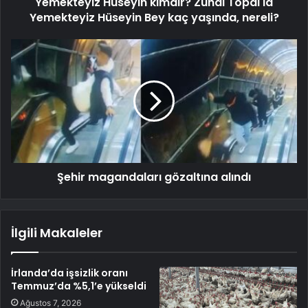
Yemekteyiz Hüseyin kimdir? Zuhal Topal'la
Yemekteyiz Hüseyin Bey kaç yaşında, nereli?
Şehir magandaları gözaltına alındı
İlgili Makaleler
İrlanda’da işsizlik oranı
Temmuz’da %5,1’e yükseldi
Ağustos 7, 2026