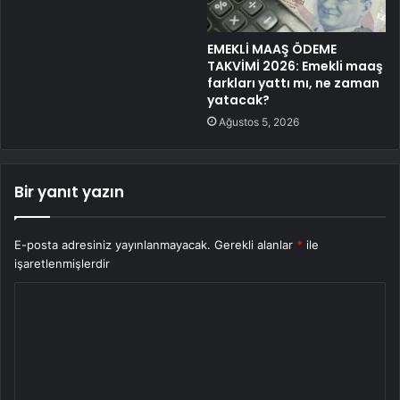
EMEKLİ MAAŞ ÖDEME
TAKVİMİ 2026: Emekli maaş
farkları yattı mı, ne zaman
yatacak?
Ağustos 5, 2026
Bir yanıt yazın
E-posta adresiniz yayınlanmayacak.
Gerekli alanlar
*
ile
işaretlenmişlerdir
Y
o
r
u