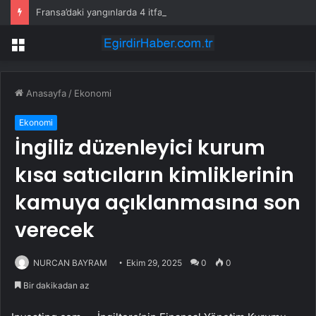
Fransa’daki yangınlarda 4 itfaiye eri hayatını kaybetti
Menü
Anasayfa
/
Ekonomi
Ekonomi
İngiliz düzenleyici kurum
kısa satıcıların kimliklerinin
kamuya açıklanmasına son
verecek
NURCAN BAYRAM
Ekim 29, 2025
0
0
Bir dakikadan az