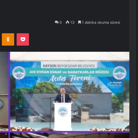
0
13
1 dakika okuma süresi
VKontakte
Odnoklassniki
Pocket