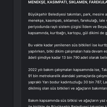
MENEKŞE, KASIMPATI, SIKLAMEN, FAREKULA
Büyükşehir Belediyesi takımları, park, mesire al
menekşe, kasımpatı, sıklamen, farekulağı, lale
periyodunda raylı sistem çizgisi İldem ve Beyaz
kapsamında, kurtbağrı, kartopu, gül dikimi de ge
Bu vakte kadar yenilenen süs bitkileri ise kurtb
yapılırken, bitki dikim çalışmaları hala devam e
âdeti şimdiye kadar 13 bin 790 adet olarak beli
2022 yılı bakım çalışmaları kapsamında ise, T
91 bin metrekarelik alandaki yamaçlarda çalışma 
yapraklı Yarı bodur kadıntuzluğu 30 bin 787, La
dikilmiş olan süs bitkileri ve ağaçların bakımları
Bakım kapsamında süs bitkisi ve ağaçların yaz
ile birlikte de Büyükşehir Belediyesi takımları 