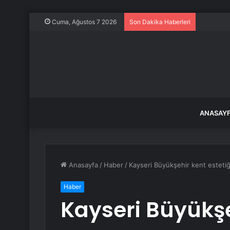
Balıkesir
Cuma, Ağustos 7 2026
Son Dakika Haberleri
ANASAY
Anasayfa
/
Haber
/
Kayseri Büyükşehir kent estetiği
Haber
Kayseri Büyükşe