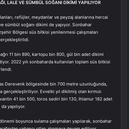
ĞI, LALE VE SÜMBÜL SOĞANI DİKİMİ YAPILIYOR
anları, refüjler, meydanlar ve peyzaj alanlarına hercai
 ve sümbül soğanı dikimi de yapıyor. Sonbahar
şehir Bölgesi süs bitkisi yenilenmesi çalışmaları
rçekleştirildi.
ağrı 11 bin 890, kartopu bin 800, gül bin adet dikimi
diyor. 2022 yılı sonbaharda kullanılan toplam süs bitkisi
rlendi.
alas Derevenk bölgesinde bin 700 metre uzunluğunda,
gerçekleştiriliyor. Evvelki yıl dikilmiş olan kırmızı
vantin 41 bin 500, toros sediri bin 130, Ihlamur 182 adet
 da yapılıyor.
 dönemi boyunca sulama çalışmaları yapılarak, sonbahar
tarafından yabancı otları alınmaya devam ediliyor.