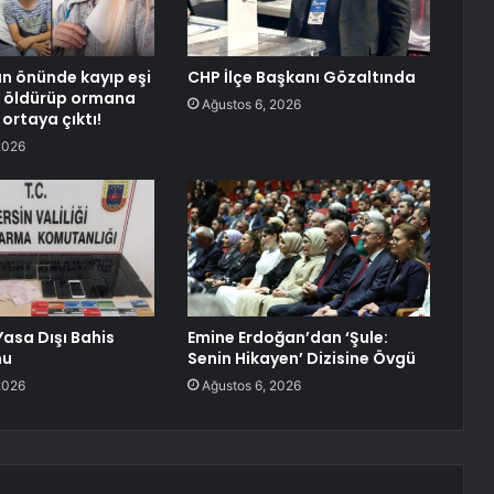
n önünde kayıp eşi
CHP İlçe Başkanı Gözaltında
ı, öldürüp ormana
Ağustos 6, 2026
ortaya çıktı!
2026
Yasa Dışı Bahis
Emine Erdoğan’dan ‘Şule:
nu
Senin Hikayen’ Dizisine Övgü
2026
Ağustos 6, 2026