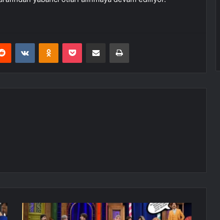
erest
Reddit
VKontakte
Odnoklassniki
Pocket
E-Posta ile paylaş
Yazdır