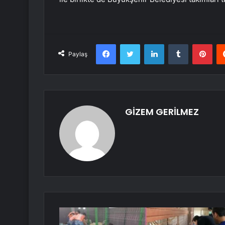
Facebook
Twitter
LinkedIn
Tumblr
Pint
Paylaş
GİZEM GERİLMEZ