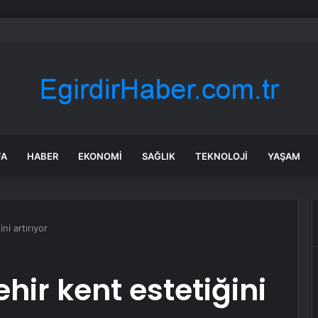
’de Kepsut’a Kent Lokantası ve altyapı desteği
FA
HABER
EKONOMI
SAĞLIK
TEKNOLOJI
YAŞAM
ni artırıyor
hir kent estetiğini