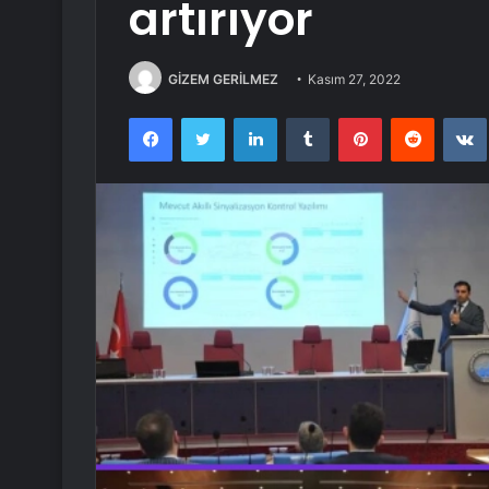
artırıyor
GİZEM GERİLMEZ
Kasım 27, 2022
Facebook
Twitter
LinkedIn
Tumblr
Pinterest
Reddit