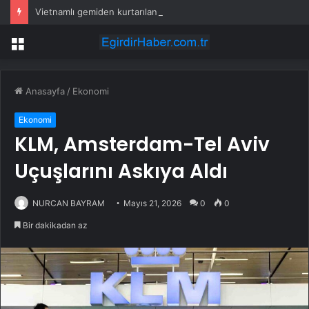
Vietnamlı gemiden kurtarılan 48 kişinin ülkesine dönüşü başladı
Menü
Anasayfa
/
Ekonomi
Ekonomi
KLM, Amsterdam-Tel Aviv
Uçuşlarını Askıya Aldı
NURCAN BAYRAM
Mayıs 21, 2026
0
0
Bir dakikadan az