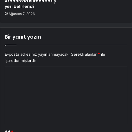
Araban’da kurban satış
yeri belirlendi
Ağustos 7, 2026
Bir yanıt yazın
E-posta adresiniz yayınlanmayacak.
Gerekli alanlar
*
ile
işaretlenmişlerdir
Y
o
r
u
m
*
Ad
*