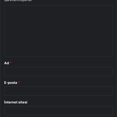
Y
o
r
u
m
*
Ad
*
E-posta
*
İnternet sitesi