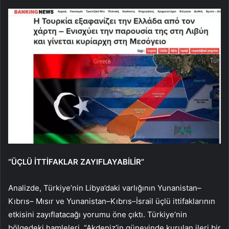
“ÜÇLÜ İTTİFAKLAR ZAYIFLAYABİLİR”
Analizde, Türkiye’nin Libya’daki varlığının Yunanistan–
Kıbrıs– Mısır ve Yunanistan–Kıbrıs–İsrail üçlü ittifaklarının
etkisini zayıflatacağı yorumu öne çıktı. Türkiye’nin
bölgedeki hamleleri, “Akdeniz’in güneyinde kurulan ileri bir