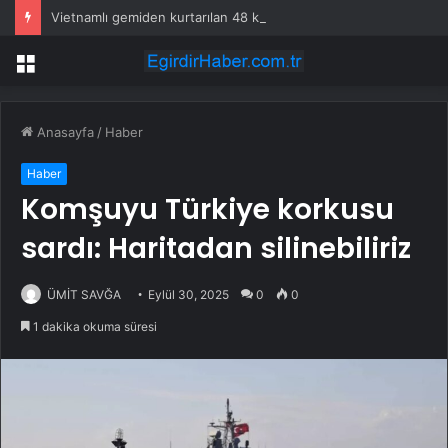
Vietnamlı gemiden kurtarılan 48 kişinin ülkesine dönüşü başladı
Menü
Anasayfa
/
Haber
Haber
Komşuyu Türkiye korkusu
sardı: Haritadan silinebiliriz
ÜMİT SAVĞA
Eylül 30, 2025
0
0
1 dakika okuma süresi