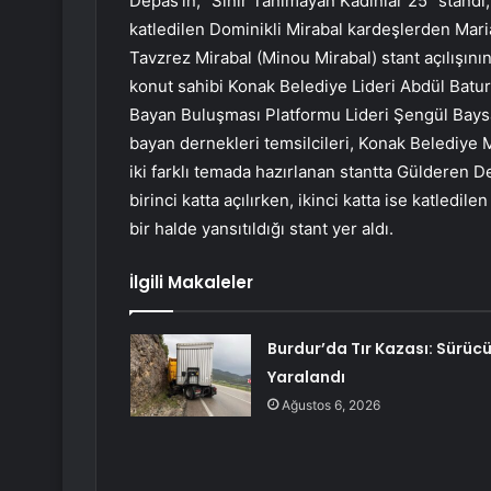
Depas’ın, “Sınır Tanımayan Kadınlar 25” standı,
katledilen Dominikli Mirabal kardeşlerden Mari
Tavzrez Mirabal (Minou Mirabal) stant açılışının
konut sahibi Konak Belediye Lideri Abdül Batur
Bayan Buluşması Platformu Lideri Şengül Baysa
bayan dernekleri temsilcileri, Konak Belediye M
iki farklı temada hazırlanan stantta Gülderen 
birinci katta açılırken, ikinci katta ise katledil
bir halde yansıtıldığı stant yer aldı.
İlgili Makaleler
Burdur’da Tır Kazası: Sürüc
Yaralandı
Ağustos 6, 2026