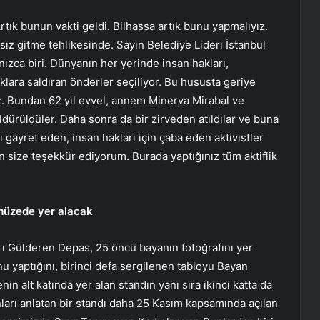
rtık bunun vakti geldi. Bilhassa artık bunu yapmalıyız.
şsız gitme tehlikesinde. Sayın Belediye Lideri İstanbul
ızca biri. Dünyanın her yerinde insan hakları,
klara saldıran önderler seçiliyor. Bu hususta geriye
ız. Bundan 62 yıl evvel, annem Minerva Mirabal ve
ldürüldüler. Daha sonra da bir zirveden atıldılar ve buna
ı gayret eden, insan hakları için çaba eden aktivistler
in size teşekkür ediyorum. Burada yaptığınız tüm aktiflik
 müzede yer alacak
rı Gülderen Depas, 25 öncü bayanın fotoğrafını yer
nu yaptığını, birinci defa sergilenen tabloyu Bayan
n alt katında yer alan standın yanı sıra ikinci katta da
ları anlatan bir standı daha 25 Kasım kapsamında açılan