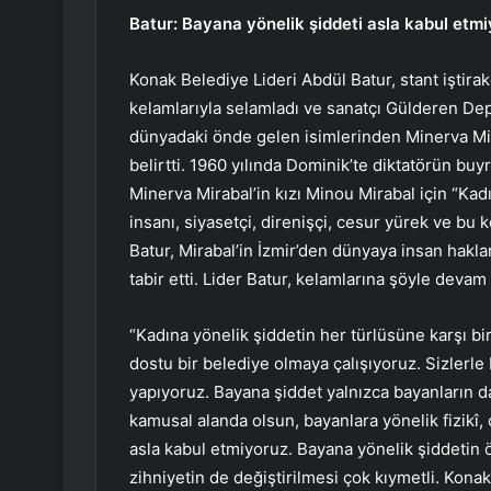
Batur: Bayana yönelik şiddeti asla kabul etm
Konak Belediye Lideri Abdül Batur, stant iştirak
kelamlarıyla selamladı ve sanatçı Gülderen Dep
dünyadaki önde gelen isimlerinden Minerva 
belirtti. 1960 yılında Dominik’te diktatörün bu
Minerva Mirabal’in kızı Minou Mirabal için “Kad
insanı, siyasetçi, direnişçi, cesur yürek ve bu 
Batur, Mirabal’in İzmir’den dünyaya insan hakla
tabir etti. Lider Batur, kelamlarına şöyle devam 
“Kadına yönelik şiddetin her türlüsüne karşı bi
dostu bir belediye olmaya çalışıyoruz. Sizlerle 
yapıyoruz. Bayana şiddet yalnızca bayanların dav
kamusal alanda olsun, bayanlara yönelik fizikî
asla kabul etmiyoruz. Bayana yönelik şiddetin
zihniyetin de değiştirilmesi çok kıymetli. Kona