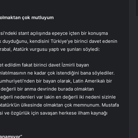
e olmaktan çok mutluyum
i’ndeki stant açılışında epeyce içten bir konuşma
 duyduğunu, kendisini Türkiye’ye birinci davet edenin
abal, Atatürk vurgusu yaptı ve şunları söyledi:
t edildim fakat birinci davet İzmirli bayan
atılmasının ne kadar çok istendiğini bana söylediler.
huriyeti’nden bir bayan olarak, Latin Amerikalı bir
k değerli bir anma devrinde burada olmaktan
li nedenleri var lakin en değerli iki nedeni sizinle
l Atatürk’ün ülkesinde olmaktan çok memnunum. Mustafa
si ve özgürlük için savaşan herkese ilham kaynağı
lanamıyor”