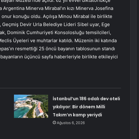
 Bayan Müzesi’nde açıldı. 62 yıl evvel diktatörlükçe
a Argentina Minerva Mirabal’ın kızı Minerva Josefina
 onur konuğu oldu. Açılışa Minou Mirabal ile birlikte
, Geçmiş Devir Urla Belediye Lideri Sibel uyar, Ege
k, Dominik Cumhuriyeti Konsolosluğu temsilcileri,
eclis Üyeleri ve muhtarlar katıldı. Müzenin iki katında
Depas’ın resmettiği 25 öncü bayanın tablosunun standı
en bayanların üçüncü sayfa haberleriyle birlikte etkileyici
ü
İstanbul’un 186 odalı dev oteli
yıkılıyor: Bir dönem Milli
Takım’ın kamp yeriydi
Ağustos 6, 2026