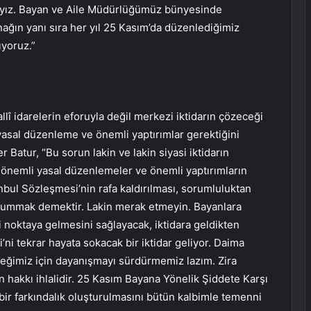
tayız. Bayan ve Aile Müdürlüğümüz bünyesinde
ağın yanı sıra her yıl 25 Kasım’da düzenlediğimiz
ıyoruz.”
llî idarelerin eforuyla değil merkezi iktidarın çözeceği
 yasal düzenleme ve önemli yaptırımlar gerektiğini
 Batur, “Bu sorun lakin ve lakin siyasi iktidarın
 önemli yasal düzenlemeler ve önemli yaptırımların
anbul Sözleşmesi’nin rafa kaldırılması, sorumluluktan
 yummak demektir. Lakin merak etmeyin. Bayanlara
i noktaya gelmesini sağlayacak, iktidara geldikten
’ni tekrar hayata sokacak bir iktidar geliyor. Daima
eceğimiz için dayanışmayı sürdürmemiz lazım. Zira
an hakkı ihlalidir. 25 Kasım Bayana Yönelik Şiddete Karşı
ir farkındalık oluşturulmasını bütün kalbimle temenni