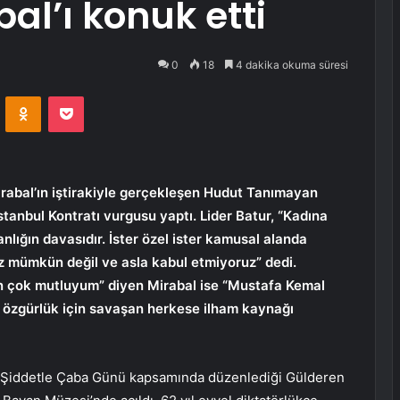
al’ı konuk etti
0
18
4 dakika okuma süresi
VKontakte
Odnoklassniki
Pocket
abal’ın iştirakiyle gerçekleşen Hudut Tanımayan
tanbul Kontratı vurgusu yaptı. Lider Batur, “Kadına
nlığın davasıdır. İster özel ister kamusal alanda
iz mümkün değil ve asla kabul etmiyoruz” dedi.
n çok mutluyum” diyen Mirabal ise “Mustafa Kemal
 özgürlük için savaşan herkese ilham kaynağı
k Şiddetle Çaba Günü kapsamında düzenlediği Gülderen