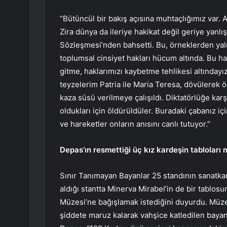
“Bütüncül bir bakış açısına muhtaçlığımız var. A
Zira dünya da ileriye hakikat değil geriye yanlı
Sözleşmesi’nden bahsetti. Bu, örneklerden yaln
toplumsal cinsiyet hakları hücum altında. Bu ha
gitme, haklarımızı kaybetme tehlikesi altınday
teyzelerim Patria ile Maria Teresa, dövülerek ö
kaza süsü verilmeye çalışıldı. Diktatörlüğe karş
oldukları için öldürüldüler. Buradaki çabanız iç
ve hareketler onların anısını canlı tutuyor.”
Depas’ın resmettiği üç kız kardeşin tabloları
Sınır Tanımayan Bayanlar 25 standının sanatka
aldığı stantta Minerva Mirabel’in de bir tablosu
Müzesi’ne bağışlamak istediğini duyurdu. Müzeni
şiddete maruz kalarak vahşice katledilen bayan