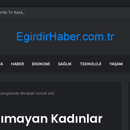
r’da Tır Kazası: Sürücü Yaralandı
FA
HABER
EKONOMI
SAĞLIK
TEKNOLOJI
YAŞAM
sergisinde Mirabal’ı konuk etti
anımayan Kadınlar