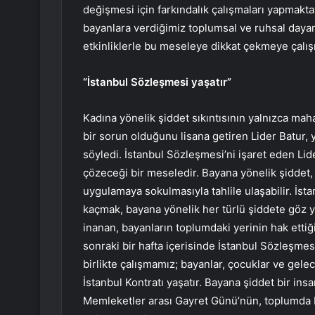
değişmesi için farkındalık çalışmaları yapmak
bayanlara verdiğimiz toplumsal ve ruhsal dayan
etkinliklerle bu meseleye dikkat çekmeye çalış
“İstanbul Sözleşmesi yaşatır”
Kadına yönelik şiddet sıkıntısının yalnızca maha
bir sorun olduğunu lisana getiren Lider Batur,
söyledi. İstanbul Sözleşmesi’ni işaret eden Lider
çözeceği bir meseledir. Bayana yönelik şiddet,
uygulamaya sokulmasıyla tahlile ulaşabilir. İst
kaçmak, bayana yönelik her türlü şiddete göz
inanan, bayanların toplumdaki yerinin hak ettiğ
sonraki bir hafta içerisinde İstanbul Sözleşmesi
birlikte çalışmamız; bayanlar, çocuklar ve gel
İstanbul Kontratı yaşatır. Bayana şiddet bir ins
Memleketler arası Gayret Günü’nün, toplumda b