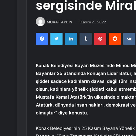
sergisinde Mirab
MURAT AYDIN
Kasım 21, 2022
Facebook
Twitter
LinkedIn
Tumblr
Pinterest
Reddit
Konak Belediyesi Bayan Müzesi’nde Minou Mir
Bayanlar 25 Standında konuşan Lider Batur, İs
şiddet sadece kadınların davası değil tüm insa
olsun, kadınlara yönelik şiddeti kabul etmem
Mustafa Kemal Atatürk’ün ülkesinde olmakta
Atatürk, dünyada insan hakları, demokrasi ve
olmuştur” diye konuştu.
Konak Belediyesi’nin 25 Kasım Bayana Yöneli