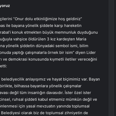
iyoruz
çilerini “Onur dolu etkinliğimize hoş geldiniz”
as ile bayana yönelik şiddete karşı hareketin
Mirabal’i konuk etmekten büyük memnunluk duyduğunu
yruğuyla vahşice öldürülen 3 kız kardeşten Maria
ına yönelik şiddetin dünyadaki sembol ismi, bilim
konuda yaptığı çalışmalarla örnek bir isim” diyen Lider
rı ve demokrasi konusunda kıymetli iletiler vereceğini
etti:
r belediyecilik anlayışımız ve hayat biçimimiz var. Bayan
birlikte, bilhassa bayanlara yönelik çalışmalar
ası değil tüm insanlığın davasıdır. İster özel ister
, cinsel, ruhsal şiddeti kabul etmemiz mümkün değil ve
 önlenmesi için yasal mevzuatın yanında toplumsal
k Belediyesi olarak biz de toplumsal zihniyetin de