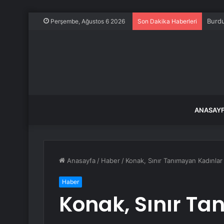
Burdu
Perşembe, Ağustos 6 2026
Son Dakika Haberleri
ANASAY
Anasayfa
/
Haber
/
Konak, Sınır Tanımayan Kadınlar 
Haber
Konak, Sınır T