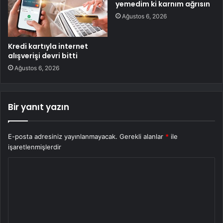
yemedim ki karnım ağrısın
Ağustos 6, 2026
Kredi kartıyla internet
alışverişi devri bitti
Ağustos 6, 2026
Bir yanıt yazın
E-posta adresiniz yayınlanmayacak.
Gerekli alanlar
*
ile
işaretlenmişlerdir
Y
o
r
u