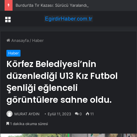
Burdur’da Tır Kazası: Sürücü Yaralandı
Menü
Anasayfa
/
Haber
Haber
Körfez Belediyesi’nin
düzenlediği U13 Kız Futbol
Şenliği eğlenceli
görüntülere sahne oldu.
MURAT AYDIN
Eylül 11, 2023
0
11
1 dakika okuma süresi