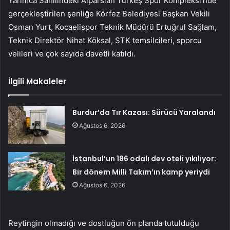
Yarımca Sahilindeki Alparslan Türkeş Spor Kompleksi’nde
gerçekleştirilen şenliğe Körfez Belediyesi Başkan Vekili
Osman Yurt, Kocaelispor Teknik Müdürü Ertuğrul Sağlam,
Teknik Direktör Nihat Köksal, STK temsilcileri, sporcu
velileri ve çok sayıda davetli katıldı.
İlgili Makaleler
Burdur’da Tır Kazası: Sürücü Yaralandı
Ağustos 6, 2026
İstanbul’un 186 odalı dev oteli yıkılıyor:
Bir dönem Milli Takım’ın kamp yeriydi
Ağustos 6, 2026
Reytingin olmadığı ve dostluğun ön planda tutulduğu