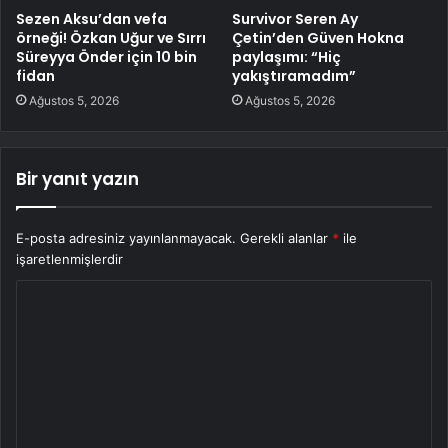
Sezen Aksu’dan vefa
Survivor Seren Ay
örneği! Özkan Uğur ve Sırrı
Çetin’den Güven Hokna
Süreyya Önder için 10 bin
paylaşımı: “Hiç
fidan
yakıştıramadım”
Ağustos 5, 2026
Ağustos 5, 2026
Bir yanıt yazın
E-posta adresiniz yayınlanmayacak.
Gerekli alanlar
*
ile
işaretlenmişlerdir
Y
o
r
u
m
*