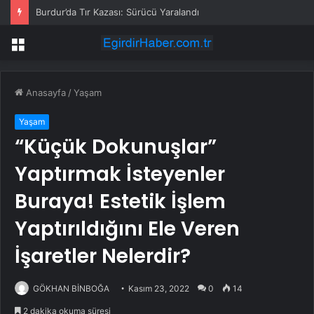
Burdur’da Tır Kazası: Sürücü Yaralandı
Menü
Anasayfa
/
Yaşam
Yaşam
“Küçük Dokunuşlar”
Yaptırmak İsteyenler
Buraya! Estetik İşlem
Yaptırıldığını Ele Veren
İşaretler Nelerdir?
GÖKHAN BİNBOĞA
Kasım 23, 2022
0
14
2 dakika okuma süresi