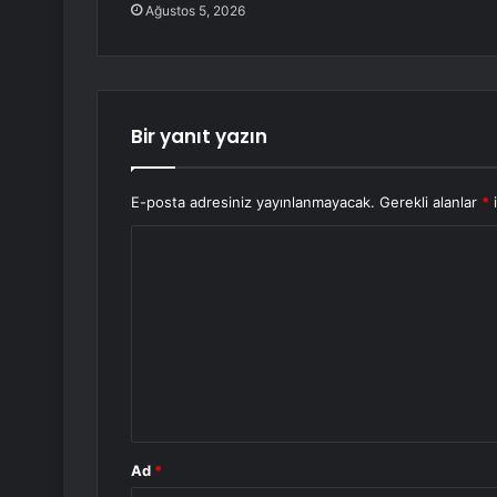
Ağustos 5, 2026
Bir yanıt yazın
E-posta adresiniz yayınlanmayacak.
Gerekli alanlar
*
i
Y
o
r
u
m
*
Ad
*