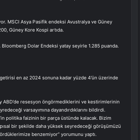
diyor. MSCI Asya Pasifik endeksi Avustralya ve Güney
200, Güney Kore Kospi artıda.
n. Bloomberg Dolar Endeksi yatay seyirle 1.285 puanda.
getirisi en az 2024 sonuna kadar yüzde 4’ün üzerinde
ty ABD’de resesyon öngörmediklerini ve kestirimlerinin
yredeceği varsayımına dayandırdıklarını bildirdi.
n politika faizinin bir parça üstünde kalacak. Bizim
apısal bir şekilde daha yüksek seyredeceği görüşümüzü
a gördüklerimize benzemiyor” yorumunu yaptı.