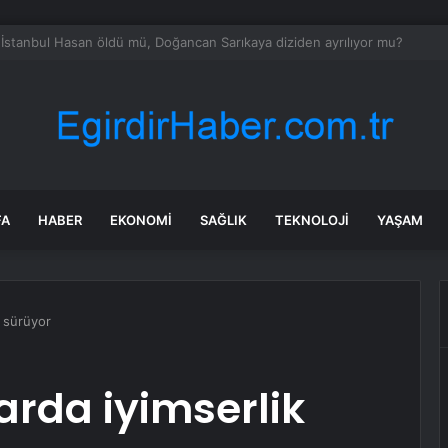
’de Kepsut’a Kent Lokantası ve altyapı desteği
FA
HABER
EKONOMI
SAĞLIK
TEKNOLOJI
YAŞAM
k sürüyor
arda iyimserlik