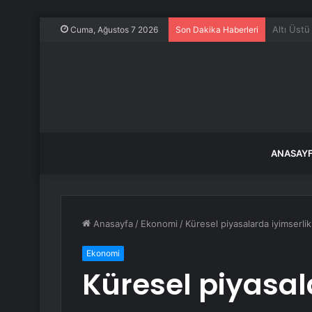
Balıkesir
Cuma, Ağustos 7 2026
Son Dakika Haberleri
ANASAY
Anasayfa
/
Ekonomi
/
Küresel piyasalarda iyimserli
Ekonomi
Küresel piyasal