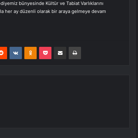
diyemiz bünyesinde Kültür ve Tabiat Varlıklarını
yla her ay düzenli olarak bir araya gelmeye devam
erest
Reddit
VKontakte
Odnoklassniki
Pocket
E-Posta ile paylaş
Yazdır