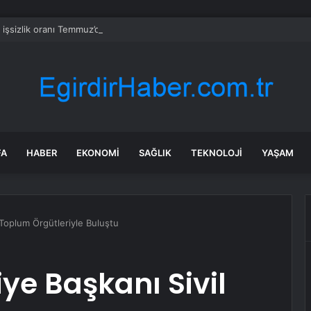
a işsizlik oranı Temmuz’da %5,1’e yükseldi
FA
HABER
EKONOMI
SAĞLIK
TEKNOLOJI
YAŞAM
 Toplum Örgütleriyle Buluştu
ye Başkanı Sivil