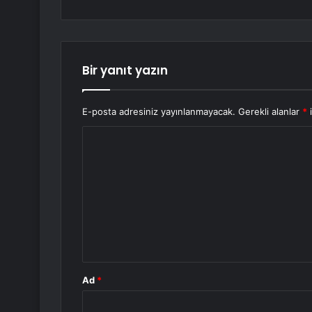
Bir yanıt yazın
E-posta adresiniz yayınlanmayacak.
Gerekli alanlar
*
i
Y
o
r
u
m
*
Ad
*