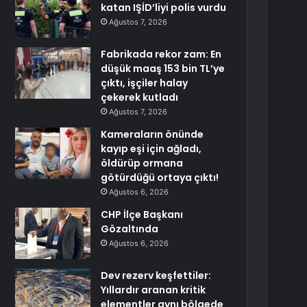
katan IŞİD’liyi polis vurdu
Ağustos 7, 2026
Fabrikada rekor zam: En
düşük maaş 153 bin TL’ye
çıktı, işçiler halay
çekerek kutladı
Ağustos 7, 2026
Kameraların önünde
kayıp eşi için ağladı,
öldürüp ormana
götürdüğü ortaya çıktı!
Ağustos 6, 2026
CHP İlçe Başkanı
Gözaltında
Ağustos 6, 2026
Dev rezerv keşfettiler:
Yıllardır aranan kritik
elementler aynı bölgede