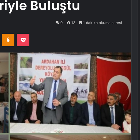
iyle Buluştu
0
13
1 dakika okuma süresi
VKontakte
Odnoklassniki
Pocket