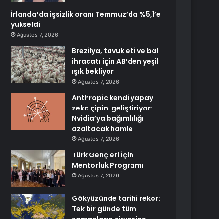
İrlanda’da işsizlik oranı Temmuz’da %5,1’e
yükseldi
Ağustos 7, 2026
Brezilya, tavuk eti ve bal
ihracatı için AB’den yeşil
ışık bekliyor
Ağustos 7, 2026
Anthropic kendi yapay
zeka çipini geliştiriyor:
Nvidia’ya bağımlılığı
azaltacak hamle
Ağustos 7, 2026
Türk Gençleri İçin
Mentorluk Programı
Ağustos 7, 2026
Gökyüzünde tarihi rekor:
Tek bir günde tüm