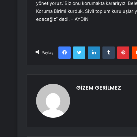
yönetiyoruz.”Biz onu korumakta kararlıyız. Bele
Koruma Birimi kurduk. Sivil toplum kuruluşları
edeceğiz” dedi. – AYDIN
Facebook
Twitter
LinkedIn
Tumblr
Pint
Paylaş
GİZEM GERİLMEZ