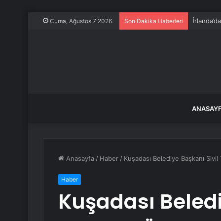
İrlanda’d
Cuma, Ağustos 7 2026
Son Dakika Haberleri
ANASAY
Anasayfa
/
Haber
/
Kuşadası Belediye Başkanı Sivil
Haber
Kuşadası Beledi