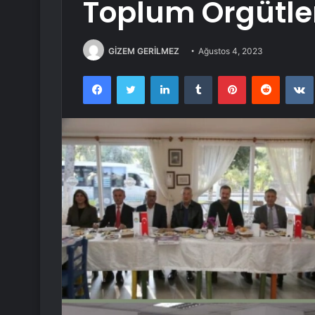
Toplum Örgütler
GİZEM GERİLMEZ
Ağustos 4, 2023
Facebook
Twitter
LinkedIn
Tumblr
Pinterest
Reddit