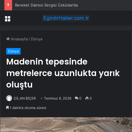
Bereket Dairesi Sergisi Üsküdar’da
Menü
Anasayfa
/
Dünya
Dünya
Madenin tepesinde
metrelerce uzunlukta yarık
oluştu
DİLAN BİÇER
Temmuz 6, 2026
0
0
1 dakika okuma süresi