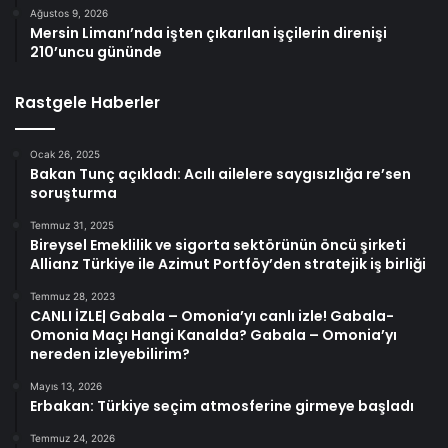
Ağustos 9, 2026
Mersin Limanı’nda işten çıkarılan işçilerin direnişi
210’uncu gününde
Rastgele Haberler
Ocak 26, 2025
Bakan Tunç açıkladı: Acılı ailelere saygısızlığa re’sen
soruşturma
Temmuz 31, 2025
Bireysel Emeklilik ve sigorta sektörünün öncü şirketi
Allianz Türkiye ile Azimut Portföy’den stratejik iş birliği
Temmuz 28, 2023
CANLI İZLE| Gabala – Omonia’yı canlı izle! Gabala-
Omonia Maçı Hangi Kanalda? Gabala – Omonia’yı
nereden izleyebilirim?
Mayıs 13, 2026
Erbakan: Türkiye seçim atmosferine girmeye başladı
Temmuz 24, 2026