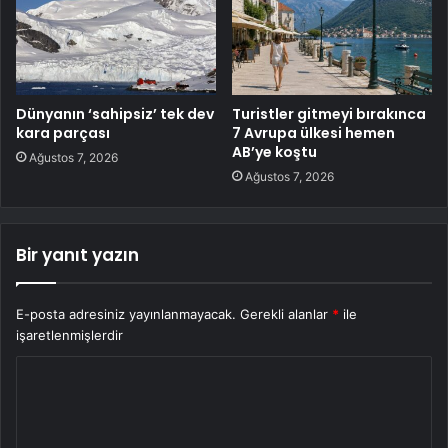
Dünyanın ‘sahipsiz’ tek dev
Turistler gitmeyi bırakınca
kara parçası
7 Avrupa ülkesi hemen
AB’ye koştu
Ağustos 7, 2026
Ağustos 7, 2026
Bir yanıt yazın
E-posta adresiniz yayınlanmayacak.
Gerekli alanlar
*
ile
işaretlenmişlerdir
Y
o
r