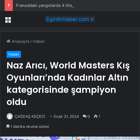
Fransa’daki yangınlarda 4 itfaiye eri hayatını kaybetti
Menü
Anasayfa
/
Haber
Haber
Naz Arıcı, World Masters Kış
Oyunları’nda Kadınlar Altın
kategorisinde şampiyon
oldu
ÇAĞDAŞ KEÇECİ
Ocak 31, 2024
0
1
1 dakika okuma süresi