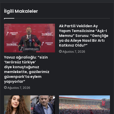
İlgili Makaleler
Ak Partili Vekilden Ay
Yapım Temsilcisine “Aşk-I
Memnu” Sorusu: “Gençliğe
ya da Aileye Nasıl Bir Artı
Katkınız Oldu?”
Ağustos 7, 2026
Yavuz ağıralioğlu: “sizin
‘terörsüz türkiye’
diye konuştuğunuz
memlekette, gazilerimiz
güvenpark’ta eylem
yapıyorlar”
Ağustos 7, 2026