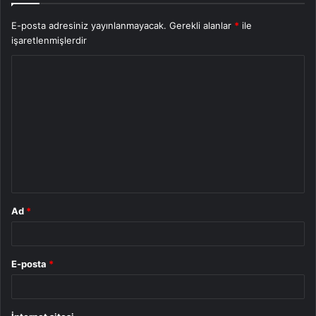
E-posta adresiniz yayınlanmayacak.
Gerekli alanlar
*
ile
işaretlenmişlerdir
Y
o
r
u
m
*
Ad
*
E-posta
*