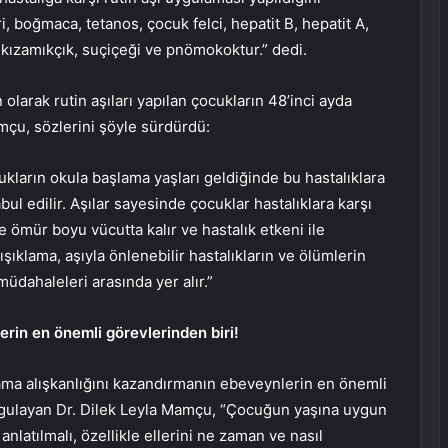
i, boğmaca, tetanos, çocuk felci, hepatit B, hepatit A,
, kızamıkçık, suçiçeği ve pnömokoktur.” dedi.
larak rutin aşıları yapılan çocukların 48’inci ayda
çu, sözlerini şöyle sürdürdü:
kların okula başlama yaşları geldiğinde bu hastalıklara
bul edilir. Aşılar sayesinde çocuklar hastalıklara karşı
e ömür boyu vücutta kalır ve hastalık etkeni ile
ışıklama, aşıyla önlenebilir hastalıkların ve ölümlerin
üdahaleleri arasında yer alır.”
rin en önemli görevlerinden biri!
ama alışkanlığını kazandırmanın ebeveynlerin en önemli
rgulayan Dr. Dilek Leyla Mamçu, “Çocuğun yaşına uygun
anlatılmalı, özellikle ellerini ne zaman ve nasıl