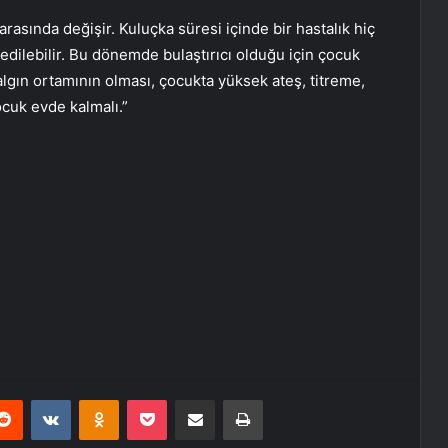
arasında değişir. Kuluçka süresi içinde bir hastalık hiç
 edilebilir. Bu dönemde bulaştırıcı olduğu için çocuk
gın ortamının olması, çocukta yüksek ateş, titreme,
ocuk evde kalmalı.”
erest
Reddit
VKontakte
Odnoklassniki
Pocket
E-Posta ile paylaş
Yazdır