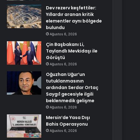
Dev rezerv keşfettiler:
Yıllardır aranan kritik
elementler aynı bölgede
bulundu
Ağustos 6, 2026
Çin Başbakanı Li,
Taylandlı Mevkidaşı ile
Görüştü
Ağustos 6, 2026
Oğuzhan Uğur’un
tutuklanmasının
ardından Serdar Ortaç
Saygı1 gecesiyle ilgili
beklenmedik gelişme
Ağustos 6, 2026
Mersin’de Yasa Dışı
Bahis Operasyonu
Ağustos 6, 2026