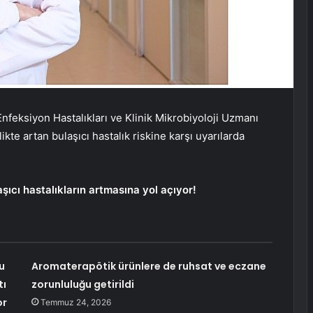
eksiyon Hastalıkları ve Klinik Mikrobiyoloji Uzmanı
ikte artan bulaşıcı hastalık riskine karşı uyarılarda
şıcı hastalıkların artmasına yol açıyor!
u
Aromaterapötik ürünlere de ruhsat ve eczane
tı
zorunluluğu getirildi
or
Temmuz 24, 2026