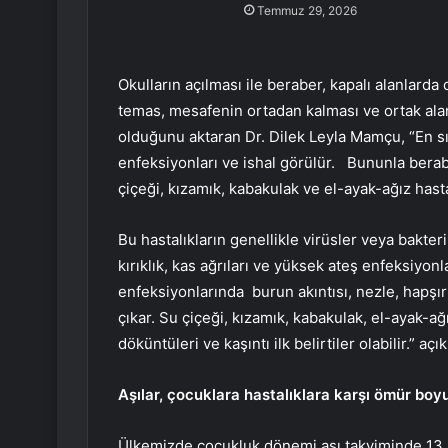
Temmuz 29, 2026
Okulların açılması ile beraber, kapalı alanlarda
temas, mesafenin ortadan kalması ve ortak alan 
olduğunu aktaran Dr. Dilek Leyla Mamçu, “En sık
enfeksiyonları ve ishal görülür. Bununla berabe
çiçeği, kızamık, kabakulak ve el-ayak-ağız hastal
Bu hastalıkların genellikle virüsler veya bakter
kırıklık, kas ağrıları ve yüksek ateş enfeksiyonl
enfeksiyonlarında burun akıntısı, nezle, hapşı
çıkar. Su çiçeği, kızamık, kabakulak, el-ayak-ağı
döküntüleri ve kaşıntı ilk belirtiler olabilir.” açı
Aşılar, çocuklara hastalıklara karşı ömür boyu
Ülkemizde çocukluk dönemi aşı takviminde 13 ha