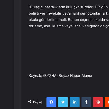
“Bulaşıcı hastalıkların kuluçka süreleri 1-7 gün 
belirti vermeyebilir veya hafif semptomlar fark
okula gönderilmemeli. Bunun dışında okulda sal
terleme, aşırı kusma veya ishal varlığında da ç
Kaynak: (BYZHA) Beyaz Haber Ajansı
Facebook
Twitter
LinkedIn
Tumblr
Pint
Paylaş