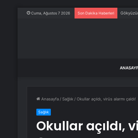
Gökyüzünd
Cuma, Ağustos 7 2026
Son Dakika Haberleri
ANASAY
Anasayfa
/
Sağlık
/
Okullar açıldı, virüs alarmı çaldı!
Sağlık
Okullar açıldı, 