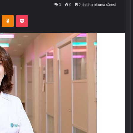
0
0
2 dakika okuma süresi
VKontakte
Odnoklassniki
Pocket