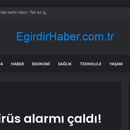
e tarihi rekor: Tek bir günde tüm zamanların zirvesine ulaşıldı
FA
HABER
EKONOMI
SAĞLIK
TEKNOLOJI
YAŞAM
virüs alarmı çaldı!