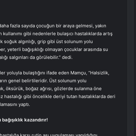
 daha fazla sayıda çocuğun bir araya gelmesi, yakın
kullanımı gibi nedenlerle bulaşıcı hastalıklarda artış
 soğuk algınlığı, grip gibi üst solunum yolu
r, yeterli bağışıklığı olmayan çocuklar arasında su
ığı salgınları da görülebilir.” dedi.
iler yoluyla bulaştığını ifade eden Mamçu, “Halsizlik,
arın genel belirtileridir. Üst solunum yolu
rık, öksürük, boğaz ağrısı, gözlerde sulanma öne
z hastalığı gibi öncelikle deriyi tutan hastalıklarda deri
klamasını yaptı.
 bağışıklık kazandırır!
stalığa karşı rutin aşı uygulaması yapıldığını