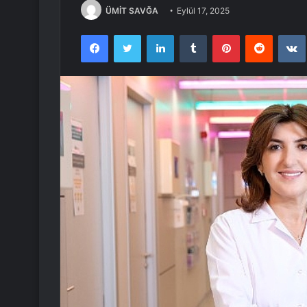
ÜMİT SAVĞA
Eylül 17, 2025
Facebook
Twitter
LinkedIn
Tumblr
Pinterest
Reddit