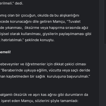
rilmeli.” dedi.
mış olan bir çocuğun, okulda da bu alışkanlığını
recede korunacağını dile getiren Mamçu, “Tuvalet
ilde yıkanması, öksürme veya hapşırma sırasında ağız
isel olarak kullanılması, giysilerin paylaşılmaması gibi
 hatırlatılmalı.” şeklinde konuştu.
memeli!
ebeveynler ve öğretmenler için dikkat çekici olması
, “Beraberinde uykuya eğilim, vücutta veya saçlı deride
aman kaybetmeden bir sağlık kuruluşuna başvurulmalı.”
balgamlı öksürük ve aşırı kas ağrısı gibi durumların da
ğine işaret eden Mamçu, sözlerini şöyle tamamladı: