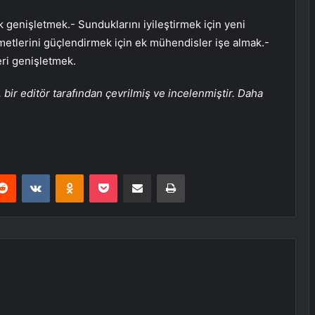
 genişletmek.- Sunduklarını iyileştirmek için yeni
metlerini güçlendirmek için ek mühendisler işe almak.-
ri genişletmek.
bir editör tarafından çevrilmiş ve incelenmiştir. Daha
erest
Reddit
VKontakte
Odnoklassniki
Pocket
E-Posta ile paylaş
Yazdır