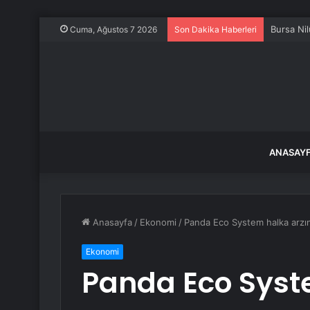
Bursa Nil
Cuma, Ağustos 7 2026
Son Dakika Haberleri
ANASAY
Anasayfa
/
Ekonomi
/
Panda Eco System halka arzın
Ekonomi
Panda Eco Syst