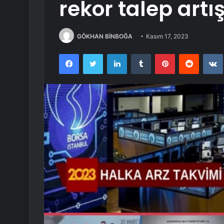
rekor talep artı
GÖKHAN BİNBOĞA
Kasım 17, 2023
Facebook
Twitter
LinkedIn
Tumblr
Pinterest
Reddit