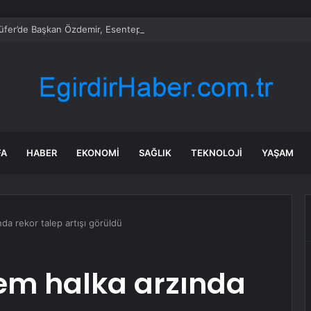
üfer’de Başkan Özdemir, Esentepeliler’i dinledi
FA
HABER
EKONOMI
SAĞLIK
TEKNOLOJI
YAŞAM
da rekor talep artışı görüldü
em halka arzında