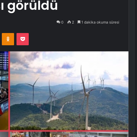
şı görüldü
0
2
1 dakika okuma süresi
VKontakte
Odnoklassniki
Pocket