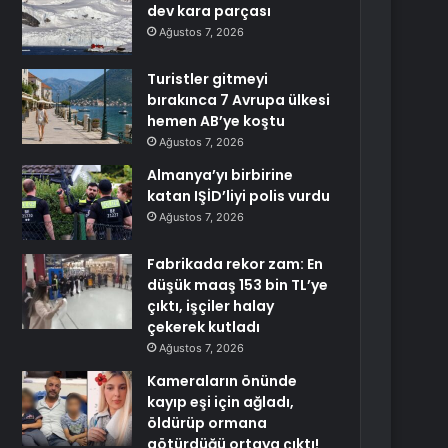
dev kara parçası
Ağustos 7, 2026
Turistler gitmeyi
bırakınca 7 Avrupa ülkesi
hemen AB’ye koştu
Ağustos 7, 2026
Almanya’yı birbirine
katan IŞİD’liyi polis vurdu
Ağustos 7, 2026
Fabrikada rekor zam: En
düşük maaş 153 bin TL’ye
çıktı, işçiler halay
çekerek kutladı
Ağustos 7, 2026
Kameraların önünde
kayıp eşi için ağladı,
öldürüp ormana
götürdüğü ortaya çıktı!