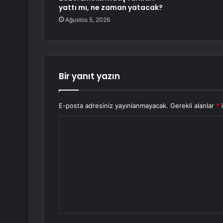
yattı mı, ne zaman yatacak?
Ağustos 5, 2026
Bir yanıt yazın
E-posta adresiniz yayınlanmayacak.
Gerekli alanlar
*
i
Y
o
r
u
m
*