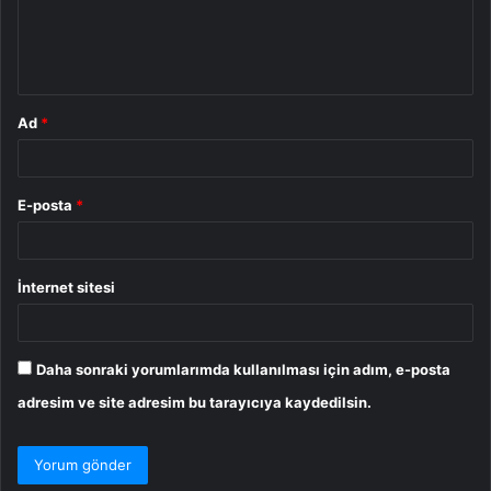
m
*
Ad
*
E-posta
*
İnternet sitesi
Daha sonraki yorumlarımda kullanılması için adım, e-posta
adresim ve site adresim bu tarayıcıya kaydedilsin.