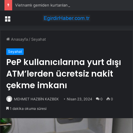
Vietnamlı gemiden kurtarılan 48 kişinin ülkesine dönüşü başladı
Menü
Anasayfa
/
Seyahat
Seyahat
PeP kullanıcılarına yurt dışı
ATM’lerden ücretsiz nakit
çekme imkanı
MEHMET HAZBİN KAZBEK
Nisan 23, 2024
0
0
1 dakika okuma süresi