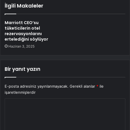
İlgili Makaleler
Marriott CEO’su
tüketicilerin otel
rezervasyonlarını
ertelediğini söylüyor
Haziran 3, 2025
Bir yanıt yazın
E-posta adresiniz yayınlanmayacak.
Gerekli alanlar
*
ile
işaretlenmişlerdir
Y
o
r
u