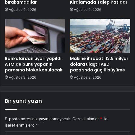
bırakamadılar
Kiralamada Talep Patladı
Ağustos 4, 2026
Ağustos 4, 2026
Bankalardan uyarı yapıldı:
Makine ihracatı 13,8 milyar
ATM’de bunu yapanın
dolara ulaştı! ABD
parasına bloke konulacak
pazarında güçlü büyüme
Ağustos 3, 2026
Ağustos 3, 2026
Bir yanıt yazın
E-posta adresiniz yayınlanmayacak.
Gerekli alanlar
*
ile
işaretlenmişlerdir