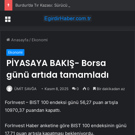
Burdur’da Tır Kazası: Sürücü Yaralandı
Menü
Anasayfa
/
Ekonomi
Ekonomi
PİYASAYA BAKIŞ- Borsa
günü artıda tamamladı
ÜMİT SAVĞA
Kasım 8, 2025
0
0
Bir dakikadan az
ForInvest –
BIST 100
endeksi günü 56,27 puan artışla
10970,37 puandan kapattı.
ForInvest Haber anketine göre BIST 100 endeksinin günü
17,71 puan artışla kapatması bekleniyordu.