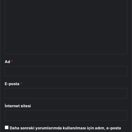
Y
o
r
u
m
*
Ad
*
E-posta
*
İnternet sitesi
Daha sonraki yorumlarımda kullanılması için adım, e-posta