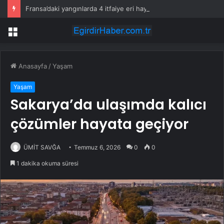
Fransa’daki yangınlarda 4 itfaiye eri hayatını kaybetti
Menü
Anasayfa
/
Yaşam
Yaşam
Sakarya’da ulaşımda kalıcı
çözümler hayata geçiyor
ÜMİT SAVĞA
Temmuz 6, 2026
0
0
1 dakika okuma süresi