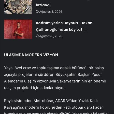
hızlandı
Ağustos 8, 2026
Bodrum yerine Bayburt: Hakan
Çalhanoğlu’ndan köy tatili!
Ağustos 8, 2026
ULAŞIMDA MODERN VİZYON
Yaya, özel araç ve toplu taşıma odaklı bütüncül bir bakış
açısıyla projelerini sürdüren Büyükşehir, Başkan Yusuf
Alemdar’ın ulaşım vizyonuyla Sakarya tarihinin en önemli
ulaşım projeleri için adımlar atıyor.
Raylı sistemden Metrobüse, ADARAY’dan Yazlık Katlı
Kavşağı’na, modern köprülerden katlı otoparklara kadar
birçok proje eş zamanlı olarak yürütülürken şehir içi trafiği