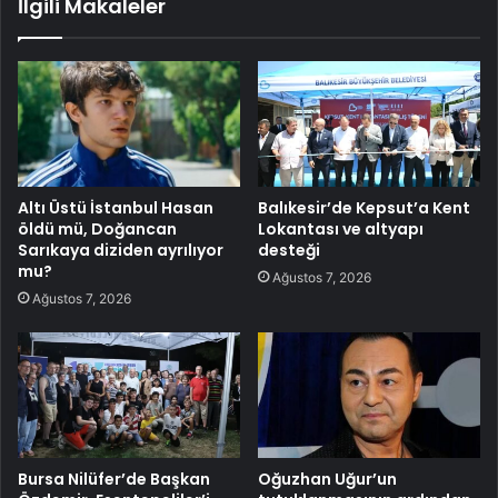
İlgili Makaleler
Altı Üstü İstanbul Hasan
Balıkesir’de Kepsut’a Kent
öldü mü, Doğancan
Lokantası ve altyapı
Sarıkaya diziden ayrılıyor
desteği
mu?
Ağustos 7, 2026
Ağustos 7, 2026
Bursa Nilüfer’de Başkan
Oğuzhan Uğur’un