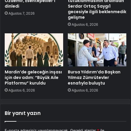
Özdemir, Esentepeliler’i
tutuklanmasının ardından
dinledi
Serdar Ortaç Saygı1
gecesiyle ilgili beklenmedik
Ağustos 7, 2026
gelişme
Ağustos 6, 2026
Mardin’de geleceğin inşası
Bursa Yıldırım’da Başkan
için dev adım: “Büyük Aile
Yılmaz Zümrütevler
Platformu” kuruldu
esnafıyla buluştu
Ağustos 6, 2026
Ağustos 6, 2026
Bir yanıt yazın
E-posta adresiniz yayınlanmayacak.
Gerekli alanlar
*
ile