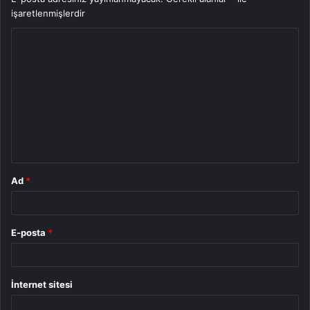
işaretlenmişlerdir
Y
o
r
u
m
*
Ad
*
E-posta
*
İnternet sitesi