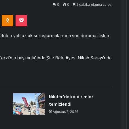
0
0
2 dakika okuma süresi
VKontakte
Odnoklassniki
Pocket
ürütülen yolsuzluk soruşturmalarında son duruma ilişkin
 Terzi’nin başkanlığında Şile Belediyesi Nikah Sarayı’nda
Nilüfer’de kaldırımlar
!
temizlendi
Ağustos 7, 2026