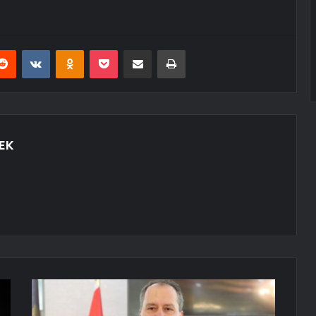
erest
Reddit
VKontakte
Odnoklassniki
Pocket
E-Posta ile paylaş
Yazdır
EK