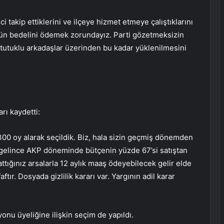
 takip ettiklerini ve ilçeye hizmet etmeye çalıştıklarını
sözün bedelini ödemek zorundayız. Parti gözetmeksizin
tuklu arkadaşlar üzerinden bu kadar yüklenilmesini
rı kaydetti:
n 300 oy alarak seçildik. Biz, hala sizin geçmiş dönemden
na gelince AKP döneminde bütçenin yüzde 67’si satıştan
ttığınız arsalarla 12 aylık maaş ödeyebilecek gelir elde
ftır. Dosyada gizlilik kararı var. Yargının adil karar
nu üyeliğine ilişkin seçim de yapıldı.