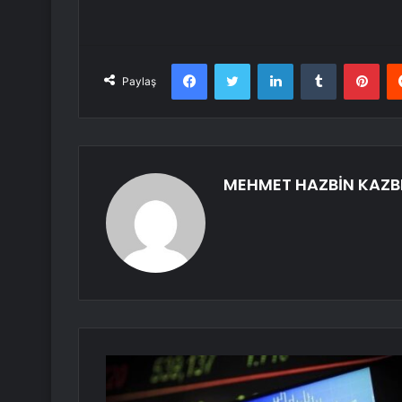
Facebook
Twitter
LinkedIn
Tumblr
Pint
Paylaş
MEHMET HAZBİN KAZB