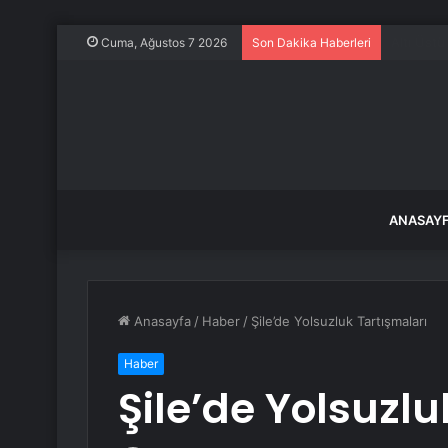
Balıkesir
Cuma, Ağustos 7 2026
Son Dakika Haberleri
ANASAY
Anasayfa
/
Haber
/
Şile’de Yolsuzluk Tartışmaları
Haber
Şile’de Yolsuzlu