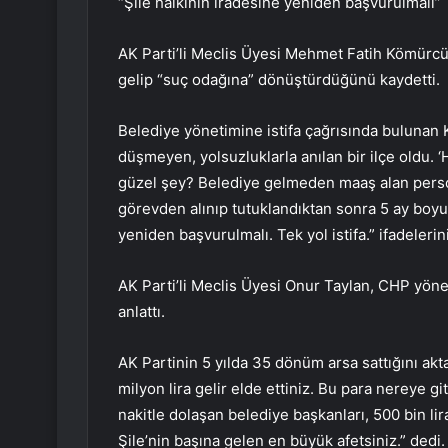
“Şile halkının iradesine yeniden başvurulmalı”
AK Parti’li Meclis Üyesi Mehmet Fatih Kömürcü
gelip “suç odağına” dönüştürdüğünü kaydetti.
Belediye yönetimine istifa çağrısında bulunan
düşmeyen, yolsuzluklarla anılan bir ilçe oldu. ‘
güzel şey? Belediye gelmeden maaş alan person
görevden alınıp tutuklandıktan sonra 5 ay boyu
yeniden başvurulmalı. Tek yol istifa.” ifadelerini
AK Parti’li Meclis Üyesi Onur Taylan, CHP yönet
anlattı.
AK Partinin 5 yılda 35 dönüm arsa sattığını akt
milyon lira gelir elde ettiniz. Bu para nereye git
nakitle dolaşan belediye başkanları, 500 bin lira
Şile’nin başına gelen en büyük afetsiniz.” dedi.