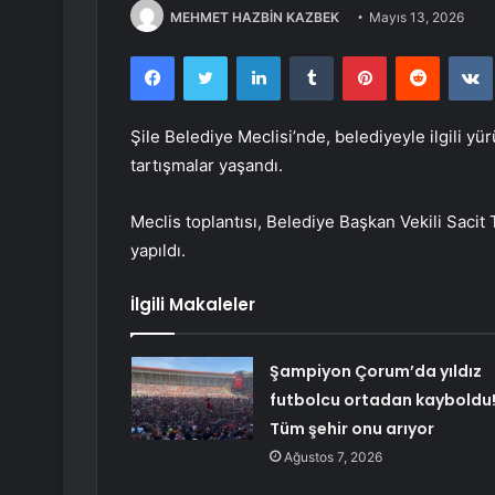
MEHMET HAZBİN KAZBEK
Mayıs 13, 2026
Facebook
Twitter
LinkedIn
Tumblr
Pinterest
Reddit
Şile Belediye Meclisi’nde, belediyeyle ilgili y
tartışmalar yaşandı.
Meclis toplantısı, Belediye Başkan Vekili Sacit
yapıldı.
İlgili Makaleler
Şampiyon Çorum’da yıldız
futbolcu ortadan kayboldu
Tüm şehir onu arıyor
Ağustos 7, 2026