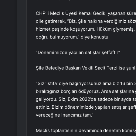
CHP’li Meclis Üyesi Kemal Gedik, yaşanan süreci
dile getirerek, “Biz, Şile halkına verdiğimiz 
hizmet peşinde koşuyorum. Hüküm giymemiş, tu
doğru bulmuyorum.” diye konuştu.
“Dönemimizde yapılan satışlar şeffaftır”
Şile Belediye Başkan Vekili Sacit Terzi ise şunla
“Siz ‘istifa’ diye bağırıyorsunuz ama biz 16 bi
bıraktığınız borçları ödüyoruz. Arsa satışları
geliyordu. Siz, Ekim 2022’de sadece bir ayda sa
ettiniz. Bizim dönemimizde yapılan satışlar şeffa
vereceğine inancımız tam.”
Meclis toplantısının devamında denetim komisyo