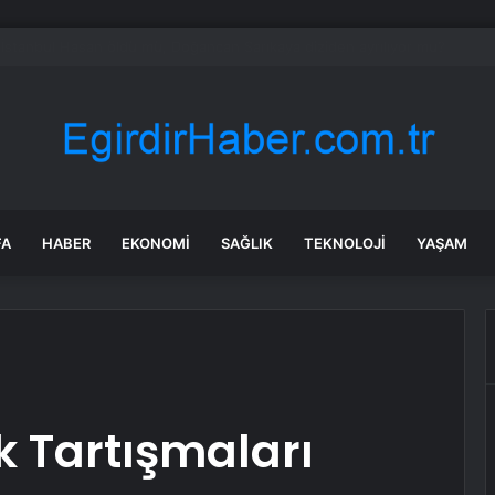
’de Kepsut’a Kent Lokantası ve altyapı desteği
FA
HABER
EKONOMI
SAĞLIK
TEKNOLOJI
YAŞAM
k Tartışmaları