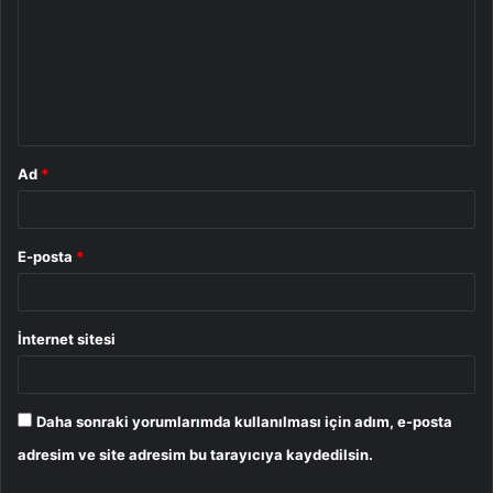
r
u
m
*
Ad
*
E-posta
*
İnternet sitesi
Daha sonraki yorumlarımda kullanılması için adım, e-posta
adresim ve site adresim bu tarayıcıya kaydedilsin.