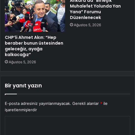
Ankara’da “Birleşik
Muhalefet Yolunda Yan
Yana” Forumu
Düzenlenecek
Ağustos 5, 2026
CHP’li Ahmet Akın: “Hep
beraber bunun üstesinden
geleceğiz, ayağa
kalkacağız”
Ağustos 5, 2026
Bir yanıt yazın
E-posta adresiniz yayınlanmayacak.
Gerekli alanlar
*
ile
işaretlenmişlerdir
Y
o