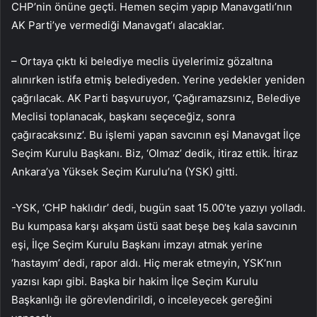
CHP’nin önüne geçti. Hemen seçim yapıp Manavgatlı’nın
AK Parti’ye vermediği Manavgat’ı alacaklar.
– Ortaya çıktı ki belediye meclis üyelerimiz gözaltına
alınırken istifa etmiş belediyeden. Yerine yedekler yeniden
çağrılacak. AK Parti başvuruyor, ‘Çağıramazsınız, Belediye
Meclisi toplanacak, başkanı seçeceğiz, sonra
çağıracaksınız’. Bu işlemi yapan savcının eşi Manavgat İlçe
Seçim Kurulu Başkanı. Biz, ‘Olmaz’ dedik, itiraz ettik. İtiraz
Ankara’ya Yüksek Seçim Kurulu’na (YSK) gitti.
-YSK, ‘CHP haklıdır’ dedi, bugün saat 15.00’te yazıyı yolladı.
Bu kumpasa karşı akşam üstü saat beşe beş kala savcının
eşi, İlçe Seçim Kurulu Başkanı imzayı atmak yerine
‘hastayım’ dedi, rapor aldı. Hiç merak etmeyin, YSK’nın
yazısı kapı gibi. Başka bir hakim İlçe Seçim Kurulu
Başkanlığı ile görevlendirildi, o inceleyecek gereğini