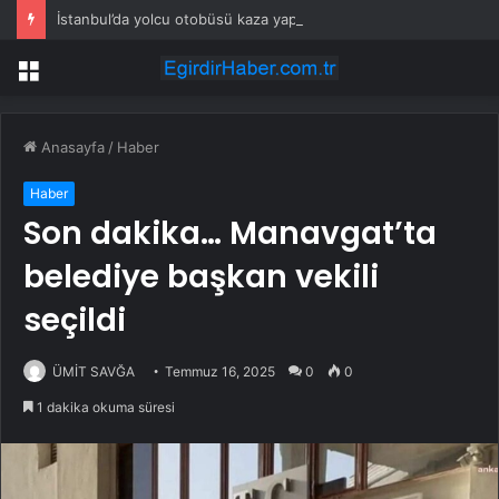
İstanbul’da yolcu otobüsü kaza yaptı: Çok sayıda yaralı var!
Menü
Anasayfa
/
Haber
Haber
Son dakika… Manavgat’ta
belediye başkan vekili
seçildi
ÜMİT SAVĞA
Temmuz 16, 2025
0
0
1 dakika okuma süresi