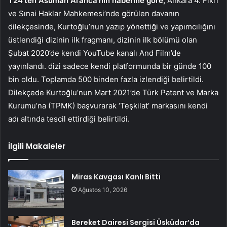
T24’ten Asuman Aranca’nın haberine göre,
Ankara 4. Fikri
ve Sınai Haklar Mahkemesi’nde görülen davanın
dilekçesinde, Kurtoğlu’nun yazıp yönettiği ve yapımcılığını
üstlendiği dizinin ilk fragmanı, dizinin ilk bölümü olan
Şubat 2020’de kendi YouTube kanalı And Film’de
yayınlandı. dizi sadece kendi platformunda bir günde 100
bin oldu. Toplamda 500 binden fazla izlendiği belirtildi.
Dilekçede Kurtoğlu’nun Mart 2021’de Türk Patent ve Marka
Kurumu’na (TPMK) başvurarak ‘Teşkilat’ markasını kendi
adı altında tescil ettirdiği belirtildi.
İlgili Makaleler
Miras Kavgası Kanlı Bitti
Ağustos 10, 2026
Bereket Dairesi Sergisi Üsküdar’da