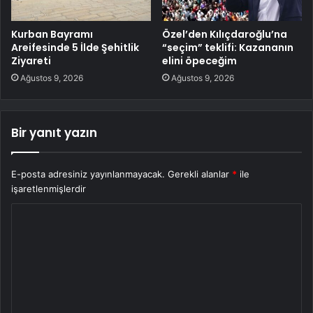
Kurban Bayramı
Özel’den Kılıçdaroğlu’na
Areifesinde 5 İlde Şehitlik
“seçim” teklifi: Kazananın
Ziyareti
elini öpeceğim
Ağustos 9, 2026
Ağustos 9, 2026
Bir yanıt yazın
E-posta adresiniz yayınlanmayacak.
Gerekli alanlar
*
ile
işaretlenmişlerdir
Y
o
r
u
m