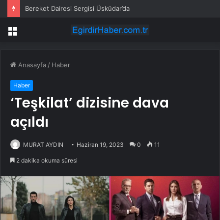
Bereket Dairesi Sergisi Üsküdar’da
Menü
Anasayfa
/
Haber
Haber
‘Teşkilat’ dizisine dava
açıldı
MURAT AYDIN
Haziran 19, 2023
0
11
2 dakika okuma süresi