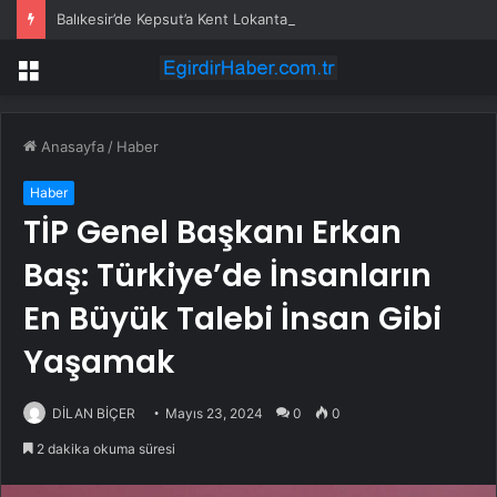
Balıkesir’de Kepsut’a Kent Lokantası ve altyapı desteği
Menü
Anasayfa
/
Haber
Haber
TİP Genel Başkanı Erkan
Baş: Türkiye’de İnsanların
En Büyük Talebi İnsan Gibi
Yaşamak
DİLAN BİÇER
Mayıs 23, 2024
0
0
2 dakika okuma süresi