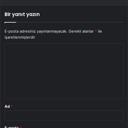
Bir yanıt yazın
E-posta adresiniz yayınlanmayacak.
Gerekli alanlar
*
ile
işaretlenmişlerdir
Y
o
r
u
m
*
Ad
*
E-posta
*