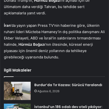
Donald Trump’ın,
Hürmüz Boğazı
‘nı açması için bir
ültimatom daha verdiği Tahran, bu tehdide sert
açıklamalarla yanıt verdi.
İran
‘da yayın yapan Press TV’nin haberine göre, ülkenin
ruhani lideri Mücteba Hamaney’in dış politika danışmanı Ali
Ekber Velayeti, ABD ve İsrail’in saldırılarını tırmandırması
halinde,
Hürmüz Boğazı
‘nın ötesinde, küresel enerji
piyasası için önemli deniz yollarının da tehlikeye
girebileceği uyarısında bulundu.
İlgili Makaleler
Burdur’da Tır Kazası: Sürücü Yaralandı
Ağustos 6, 2026
İstanbul’un 186 odalı dev oteli yıkılıyor: