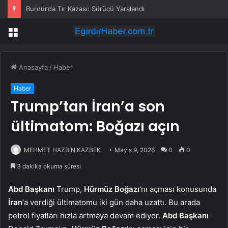
Burdur’da Tır Kazası: Sürücü Yaralandı
Menü
Anasayfa
/
Haber
Haber
Trump’tan İran’a son
ültimatom: Boğazı açın
MEHMET HAZBİN KAZBEK
Mayıs 9, 2026
0
0
3 dakika okuma süresi
Abd Başkanı
Trump,
Hürmüz Boğazı
‘nı açması konusunda
İran
‘a verdiği ültimatomu iki gün daha uzattı. Bu arada
petrol fiyatları hızla artmaya devam ediyor.
Abd Başkanı