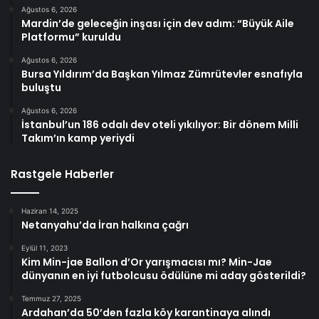
Ağustos 6, 2026
Mardin’de geleceğin inşası için dev adım: “Büyük Aile
Platformu” kuruldu
Ağustos 6, 2026
Bursa Yıldırım’da Başkan Yılmaz Zümrütevler esnafıyla
buluştu
Ağustos 6, 2026
İstanbul’un 186 odalı dev oteli yıkılıyor: Bir dönem Milli
Takım’ın kamp yeriydi
Rastgele Haberler
Haziran 14, 2025
Netanyahu’da İran halkına çağrı
Eylül 11, 2023
Kim Min-jae Ballon d’Or yarışmacısı mı? Min-Jae
dünyanın en iyi futbolcusu ödülüne mi aday gösterildi?
Temmuz 27, 2025
Ardahan’da 50’den fazla köy karantinaya alındı