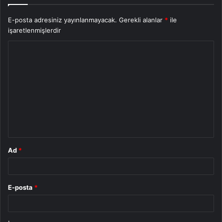
E-posta adresiniz yayınlanmayacak.
Gerekli alanlar
*
ile
işaretlenmişlerdir
Y
o
r
u
m
*
Ad
*
E-posta
*