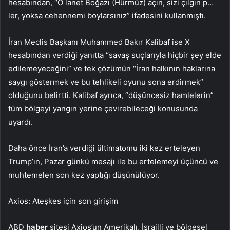
hesabından, “O lanet Boğazı (Hürmüz) açın, sizi çılgın p…
ler, yoksa cehennemi boylarsınız” ifadesini kullanmıştı.
İran Meclis Başkanı Muhammed Bakır Kalibaf ise X
hesabından verdiği yanıtta “savaş suçlarıyla hiçbir şey elde
edilemeyeceğini” ve tek çözümün “İran halkının haklarına
saygı göstermek ve bu tehlikeli oyunu sona erdirmek”
olduğunu belirtti. Kalibaf ayrıca, “düşüncesiz hamlelerin”
tüm bölgeyi yangın yerine çevirebileceği konusunda
uyardı.
Daha önce İran’a verdiği ültimatomu iki kez erteleyen
Trump’ın, Pazar günkü mesajı ile bu ertelemeyi üçüncü ve
muhtemelen son kez yaptığı düşünülüyor.
Axios: Ateşkes için son girişim
ABD
haber
sitesi Axios’un Amerikalı, İsrailli ve bölgesel