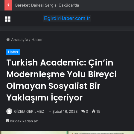
Bereket Dairesi Sergisi Üsküdar’da
Menü
Anasayfa
/
Haber
Haber
Turkish Academic: Çin’in
Modernleşme Yolu Bireyci
Olmayan Sosyalist Bir
Yaklaşımı İçeriyor
GİZEM GERİLMEZ
Şubat 16, 2023
0
15
Bir dakikadan az