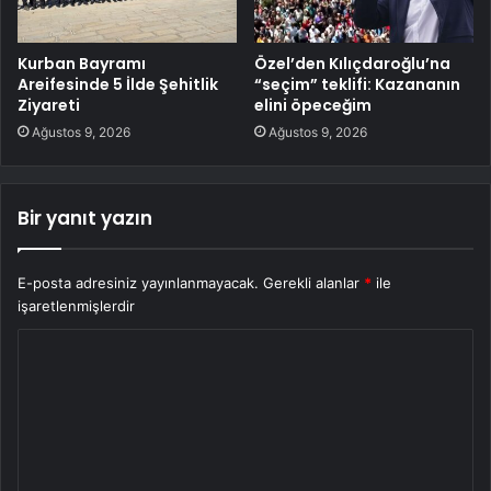
Kurban Bayramı
Özel’den Kılıçdaroğlu’na
Areifesinde 5 İlde Şehitlik
“seçim” teklifi: Kazananın
Ziyareti
elini öpeceğim
Ağustos 9, 2026
Ağustos 9, 2026
Bir yanıt yazın
E-posta adresiniz yayınlanmayacak.
Gerekli alanlar
*
ile
işaretlenmişlerdir
Y
o
r
u
m