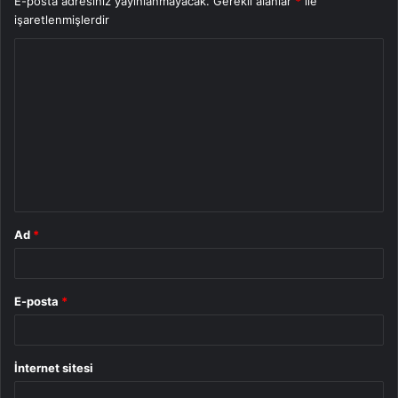
E-posta adresiniz yayınlanmayacak.
Gerekli alanlar
*
ile
işaretlenmişlerdir
Y
o
r
u
m
*
Ad
*
E-posta
*
İnternet sitesi