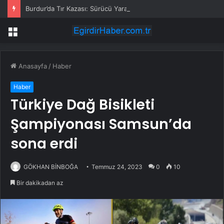
Burdur’da Tır Kazası: Sürücü Yaralandı
Menü
Anasayfa
/
Haber
Haber
Türkiye Dağ Bisikleti
Şampiyonası Samsun’da
sona erdi
GÖKHAN BİNBOĞA
Temmuz 24, 2023
0
10
Bir dakikadan az