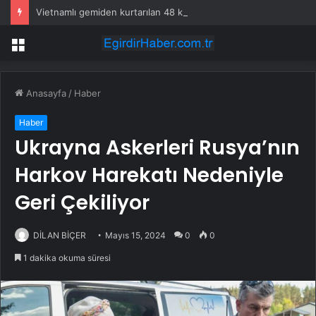
Vietnamlı gemiden kurtarılan 48 kişinin ülkesine dönüşü başladı
Menü
Anasayfa
/
Haber
Haber
Ukrayna Askerleri Rusya’nın
Harkov Harekatı Nedeniyle
Geri Çekiliyor
DİLAN BİÇER
Mayıs 15, 2024
0
0
1 dakika okuma süresi