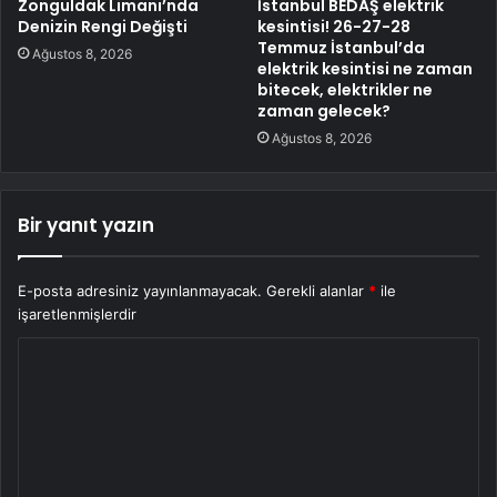
Zonguldak Limanı’nda
İstanbul BEDAŞ elektrik
Denizin Rengi Değişti
kesintisi! 26-27-28
Temmuz İstanbul’da
Ağustos 8, 2026
elektrik kesintisi ne zaman
bitecek, elektrikler ne
zaman gelecek?
Ağustos 8, 2026
Bir yanıt yazın
E-posta adresiniz yayınlanmayacak.
Gerekli alanlar
*
ile
işaretlenmişlerdir
Y
o
r
u
m