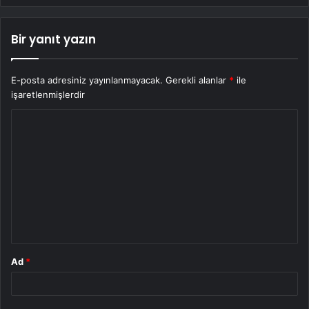
Bir yanıt yazın
E-posta adresiniz yayınlanmayacak.
Gerekli alanlar
*
ile
işaretlenmişlerdir
Y
o
r
u
m
*
Ad
*