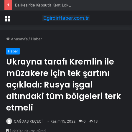
Balıkesir’de Kepsut’a Kent Lokantası ve altyapı desteği
Menü
Anasayfa
/
Haber
Haber
Ukrayna tarafı Kremlin ile
müzakere için tek şartını
açıkladı: Rusya işgal
altındaki tüm bölgeleri terk
etmeli
ÇAĞDAŞ KEÇECİ
Kasım 15, 2022
0
13
1 dakika okuma süresi