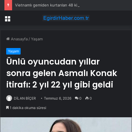
Vietnamlı gemiden kurtarılan 48 kişinin ülkesine dönüşü başladı
Menü
Anasayfa
/
Yaşam
Yaşam
Ünlü oyuncudan yıllar
sonra gelen Asmalı Konak
itirafı: 2 yıl 22 yıl gibi geldi
DİLAN BİÇER
Temmuz 6, 2026
0
0
1 dakika okuma süresi