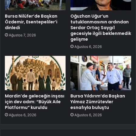
Bursa Nilüfer’de Başkan
Oğuzhan Uğur’un
Özdemir, Esentepeliler’i
tutuklanmasının ardından
dinledi
Serdar Ortaç Saygı1
gecesiyle ilgili beklenmedik
Ağustos 7, 2026
gelişme
Ağustos 6, 2026
Mardin’de geleceğin inşası
Bursa Yıldırım’da Başkan
için dev adım: “Büyük Aile
Yılmaz Zümrütevler
Platformu” kuruldu
esnafıyla buluştu
Ağustos 6, 2026
Ağustos 6, 2026