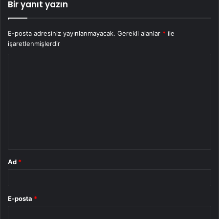
Bir yanıt yazın
E-posta adresiniz yayınlanmayacak.
Gerekli alanlar
*
ile
işaretlenmişlerdir
Y
o
r
u
m
*
Ad
*
E-posta
*