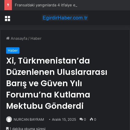
Fransa’daki yangınlarda 4 itfaiye eri hayatını kaybetti
Menü
Anasayfa
/
Haber
Haber
Xi, Türkmenistan’da
Düzenlenen Uluslararası
Barış ve Güven Yılı
Forumu’na Kutlama
Mektubu Gönderdi
NURCAN BAYRAM
Aralık 15, 2025
0
0
1 dakika okuma süresi