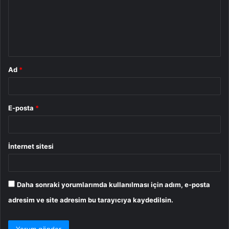
u
m
*
Ad
*
E-posta
*
İnternet sitesi
Daha sonraki yorumlarımda kullanılması için adım, e-posta
adresim ve site adresim bu tarayıcıya kaydedilsin.