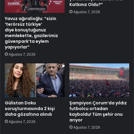
Katkınız Oldu?”
Ağustos 7, 2026
Yavuz ağıralioğlu: “sizin
‘terörsüz türkiye’
diye konuştuğunuz
memlekette, gazilerimiz
güvenpark’ta eylem
yapıyorlar”
Ağustos 7, 2026
Gülistan Doku
Şampiyon Çorum’da yıldız
soruşturmasında 2 kişi
futbolcu ortadan
daha gözaltına alındı
kayboldu! Tüm şehir onu
arıyor
Ağustos 7, 2026
Ağustos 7, 2026